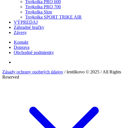
Trojkolka PRO 600
Trojkolka PRO 700
Trojkolka Slon
Trojkolka SPORT TRIKE AIR
VÝPREDAJ
Záhradné hračky
Závesy
Kontakt
Doprava
Obchodné podmienky
Zásady ochrany osobných údajov
/ lentilkovo © 2025 / All Rights
Reserved