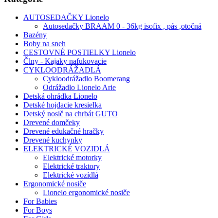
AUTOSEDAČKY Lionelo
Autosedačky BRAAM 0 - 36kg isofix , pás ,otočná
Bazény
Boby na sneh
CESTOVNÉ POSTIELKY Lionelo
Člny - Kajaky nafukovacie
CYKLOODRÁŽADLÁ
Cykloodrážadlo Boomerang
Odrážadlo Lionelo Arie
Detská ohrádka Lionelo
Detské hojdacie kresielka
Detský nosič na chrbát GUTO
Drevené domčeky
Drevené edukačné hračky
Drevené kuchynky
ELEKTRICKÉ VOZIDLÁ
Elektrické motorky
Elektrické traktory
Elektrické vozídlá
Ergonomické nosiče
Lionelo ergonomické nosiče
For Babies
For Boys