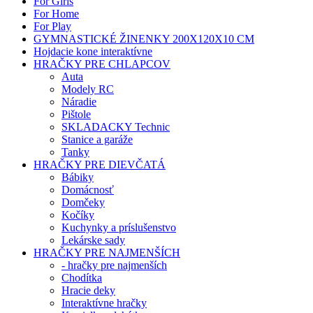
For Girls
For Home
For Play
GYMNASTICKÉ ŽINENKY 200X120X10 CM
Hojdacie kone interaktívne
HRAČKY PRE CHLAPCOV
Auta
Modely RC
Náradie
Pištole
SKLADACKY Technic
Stanice a garáže
Tanky
HRAČKY PRE DIEVČATÁ
Bábiky
Domácnosť
Domčeky
Kočíky
Kuchynky a príslušenstvo
Lekárske sady
HRAČKY PRE NAJMENŠÍCH
- hračky pre najmenších
Chodítka
Hracie deky
Interaktívne hračky