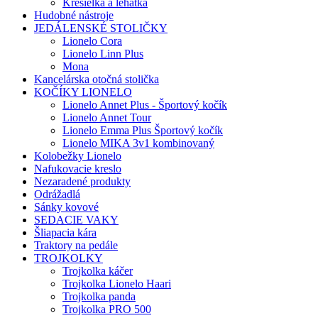
Kresielka a lehátka
Hudobné nástroje
JEDÁLENSKÉ STOLIČKY
Lionelo Cora
Lionelo Linn Plus
Mona
Kancelárska otočná stolička
KOČÍKY LIONELO
Lionelo Annet Plus - Športový kočík
Lionelo Annet Tour
Lionelo Emma Plus Športový kočík
Lionelo MIKA 3v1 kombinovaný
Kolobežky Lionelo
Nafukovacie kreslo
Nezaradené produkty
Odrážadlá
Sánky kovové
SEDACIE VAKY
Šliapacia kára
Traktory na pedále
TROJKOLKY
Trojkolka káčer
Trojkolka Lionelo Haari
Trojkolka panda
Trojkolka PRO 500