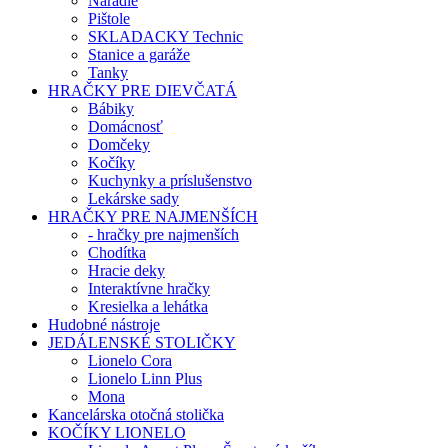
Náradie
Pištole
SKLADACKY Technic
Stanice a garáže
Tanky
HRAČKY PRE DIEVČATÁ
Bábiky
Domácnosť
Domčeky
Kočíky
Kuchynky a príslušenstvo
Lekárske sady
HRAČKY PRE NAJMENŠÍCH
- hračky pre najmenších
Chodítka
Hracie deky
Interaktívne hračky
Kresielka a lehátka
Hudobné nástroje
JEDÁLENSKÉ STOLIČKY
Lionelo Cora
Lionelo Linn Plus
Mona
Kancelárska otočná stolička
KOČÍKY LIONELO