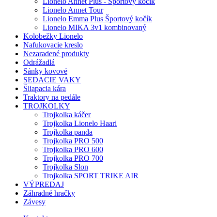
Lionelo Annet Plus - Športový kočík
Lionelo Annet Tour
Lionelo Emma Plus Športový kočík
Lionelo MIKA 3v1 kombinovaný
Kolobežky Lionelo
Nafukovacie kreslo
Nezaradené produkty
Odrážadlá
Sánky kovové
SEDACIE VAKY
Šliapacia kára
Traktory na pedále
TROJKOLKY
Trojkolka káčer
Trojkolka Lionelo Haari
Trojkolka panda
Trojkolka PRO 500
Trojkolka PRO 600
Trojkolka PRO 700
Trojkolka Slon
Trojkolka SPORT TRIKE AIR
VÝPREDAJ
Záhradné hračky
Závesy