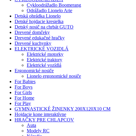
Cykloodrážadlo Boomerang
Odrážadlo Lionelo Arie
Detská ohrádka Lionelo
Detské hojdacie kresielka
Detský nosič na chrbát GUTO
Drevené domčeky
Drevené edukačné hračky
Drevené kuchynky
ELEKTRICKÉ VOZIDLÁ
Elektrické motorky
Elektrické traktory
Elektrické vozídlá
Ergonomické nosiče
Lionelo ergonomické nosiče
For Babies
For Boys
For Girls
For Home
For Play
GYMNASTICKÉ ŽINENKY 200X120X10 CM
Hojdacie kone interaktívne
HRAČKY PRE CHLAPCOV
Auta
Modely RC