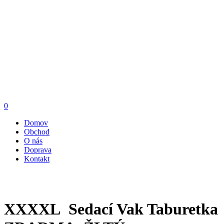
0
Domov
Obchod
O nás
Doprava
Kontakt
XXXXL Sedací Vak Taburetka