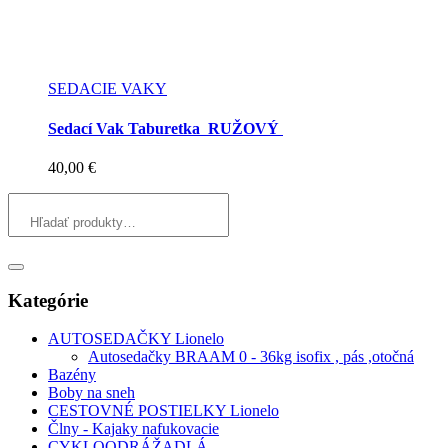
SEDACIE VAKY
Sedací Vak Taburetka RUŽOVÝ
40,00
€
Kategórie
AUTOSEDAČKY Lionelo
Autosedačky BRAAM 0 - 36kg isofix , pás ,otočná
Bazény
Boby na sneh
CESTOVNÉ POSTIELKY Lionelo
Člny - Kajaky nafukovacie
CYKLOODRÁŽADLÁ