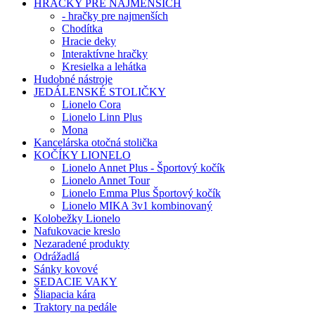
HRAČKY PRE NAJMENŠÍCH
- hračky pre najmenších
Chodítka
Hracie deky
Interaktívne hračky
Kresielka a lehátka
Hudobné nástroje
JEDÁLENSKÉ STOLIČKY
Lionelo Cora
Lionelo Linn Plus
Mona
Kancelárska otočná stolička
KOČÍKY LIONELO
Lionelo Annet Plus - Športový kočík
Lionelo Annet Tour
Lionelo Emma Plus Športový kočík
Lionelo MIKA 3v1 kombinovaný
Kolobežky Lionelo
Nafukovacie kreslo
Nezaradené produkty
Odrážadlá
Sánky kovové
SEDACIE VAKY
Šliapacia kára
Traktory na pedále