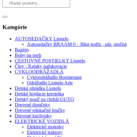
Kategórie
AUTOSEDAČKY Lionelo
Autosedačky BRAAM 0 - 36kg isofix , pás ,otočná
Bazény
Boby na sneh
CESTOVNÉ POSTIELKY Lionelo
Člny - Kajaky nafukovacie
CYKLOODRÁŽADLÁ
Cykloodrážadlo Boomerang
Odrážadlo Lionelo Arie
Detská ohrádka Lionelo
Detské hojdacie kresielka
Detský nosič na chrbát GUTO
Drevené domčeky
Drevené edukačné hračky
Drevené kuchynky
ELEKTRICKÉ VOZIDLÁ
Elektrické motorky
Elektrické traktory