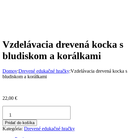
Vzdelávacia drevená kocka s
bludiskom a korálkami
Domov
:
Drevené edukačné hračky
:
Vzdelávacia drevená kocka s
bludiskom a korálkami
22,00
€
množstvo
Vzdelávacia
drevená
Pridať do košíka
kocka
Kategória:
Drevené edukačné hračky
s
bludiskom