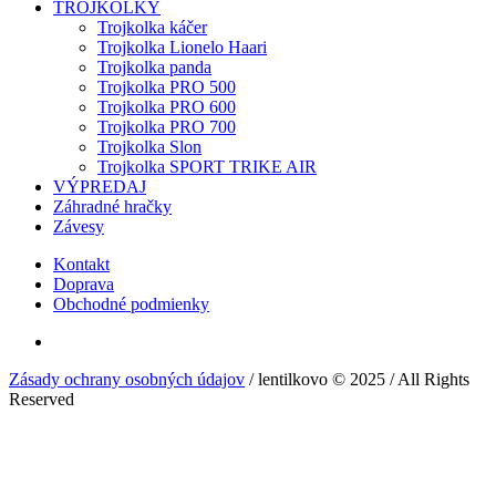
TROJKOLKY
Trojkolka káčer
Trojkolka Lionelo Haari
Trojkolka panda
Trojkolka PRO 500
Trojkolka PRO 600
Trojkolka PRO 700
Trojkolka Slon
Trojkolka SPORT TRIKE AIR
VÝPREDAJ
Záhradné hračky
Závesy
Kontakt
Doprava
Obchodné podmienky
Zásady ochrany osobných údajov
/ lentilkovo © 2025 / All Rights
Reserved