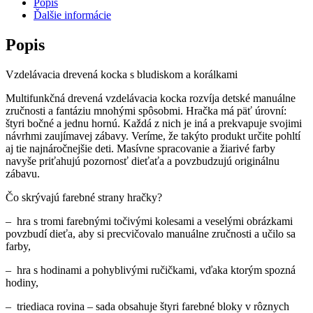
Popis
a
Ďalšie informácie
korálkami
Popis
Vzdelávacia drevená kocka s bludiskom a korálkami
Multifunkčná drevená vzdelávacia kocka rozvíja detské manuálne
zručnosti a fantáziu mnohými spôsobmi. Hračka má päť úrovní:
štyri bočné a jednu hornú. Každá z nich je iná a prekvapuje svojimi
návrhmi zaujímavej zábavy. Veríme, že takýto produkt určite pohltí
aj tie najnáročnejšie deti. Masívne spracovanie a žiarivé farby
navyše priťahujú pozornosť dieťaťa a povzbudzujú originálnu
zábavu.
Čo skrývajú farebné strany hračky?
– hra s tromi farebnými točivými kolesami a veselými obrázkami
povzbudí dieťa, aby si precvičovalo manuálne zručnosti a učilo sa
farby,
– hra s hodinami a pohyblivými ručičkami, vďaka ktorým spozná
hodiny,
– triediaca rovina – sada obsahuje štyri farebné bloky v rôznych