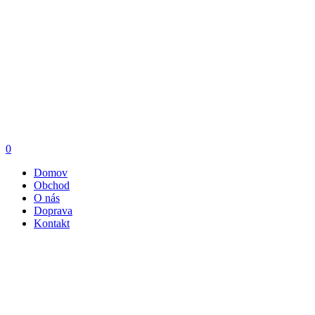
0
Domov
Obchod
O nás
Doprava
Kontakt