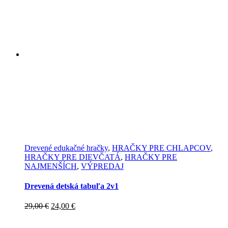
Drevené edukačné hračky
,
HRAČKY PRE CHLAPCOV
,
HRAČKY PRE DIEVČATÁ
,
HRAČKY PRE
NAJMENŠÍCH
,
VÝPREDAJ
Drevená detská tabuľa 2v1
Pôvodná
Aktuálna
29,00
€
24,00
€
cena
cena
bola:
je: