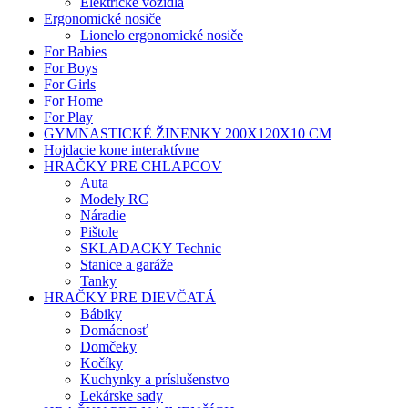
Elektrické vozídlá
Ergonomické nosiče
Lionelo ergonomické nosiče
For Babies
For Boys
For Girls
For Home
For Play
GYMNASTICKÉ ŽINENKY 200X120X10 CM
Hojdacie kone interaktívne
HRAČKY PRE CHLAPCOV
Auta
Modely RC
Náradie
Pištole
SKLADACKY Technic
Stanice a garáže
Tanky
HRAČKY PRE DIEVČATÁ
Bábiky
Domácnosť
Domčeky
Kočíky
Kuchynky a príslušenstvo
Lekárske sady