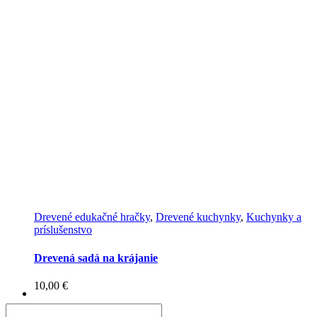
29,00 €.
24,00 €.
Drevené edukačné hračky
,
Drevené kuchynky
,
Kuchynky a
príslušenstvo
Drevená sadá na krájanie
10,00
€