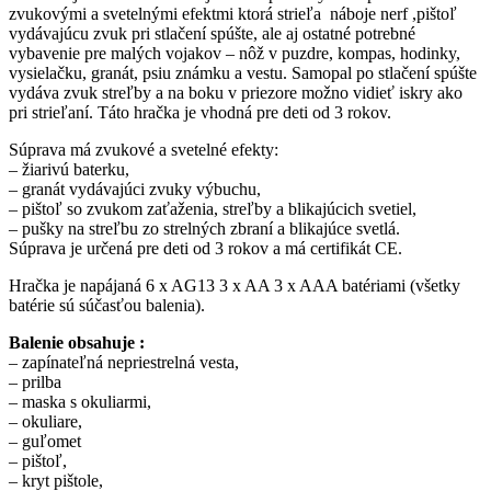
zvukovými a svetelnými efektmi ktorá strieľa náboje nerf ,pištoľ
vydávajúcu zvuk pri stlačení spúšte, ale aj ostatné potrebné
vybavenie pre malých vojakov – nôž v puzdre, kompas, hodinky,
vysielačku, granát, psiu známku a vestu. Samopal po stlačení spúšte
vydáva zvuk streľby a na boku v priezore možno vidieť iskry ako
pri strieľaní. Táto hračka je vhodná pre deti od 3 rokov.
Súprava má zvukové a svetelné efekty:
– žiarivú baterku,
– granát vydávajúci zvuky výbuchu,
– pištoľ so zvukom zaťaženia, streľby a blikajúcich svetiel,
– pušky na streľbu zo strelných zbraní a blikajúce svetlá.
Súprava je určená pre deti od 3 rokov a má certifikát CE.
Hračka je napájaná 6 x AG13 3 x AA 3 x AAA batériami (všetky
batérie sú súčasťou balenia).
Balenie obsahuje :
– zapínateľná nepriestrelná vesta,
– prilba
– maska s okuliarmi,
– okuliare,
– guľomet
– pištoľ,
– kryt pištole,