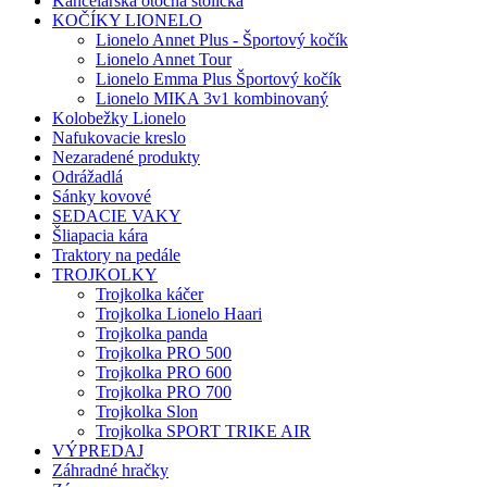
Kancelárska otočná stolička
KOČÍKY LIONELO
Lionelo Annet Plus - Športový kočík
Lionelo Annet Tour
Lionelo Emma Plus Športový kočík
Lionelo MIKA 3v1 kombinovaný
Kolobežky Lionelo
Nafukovacie kreslo
Nezaradené produkty
Odrážadlá
Sánky kovové
SEDACIE VAKY
Šliapacia kára
Traktory na pedále
TROJKOLKY
Trojkolka káčer
Trojkolka Lionelo Haari
Trojkolka panda
Trojkolka PRO 500
Trojkolka PRO 600
Trojkolka PRO 700
Trojkolka Slon
Trojkolka SPORT TRIKE AIR
VÝPREDAJ
Záhradné hračky