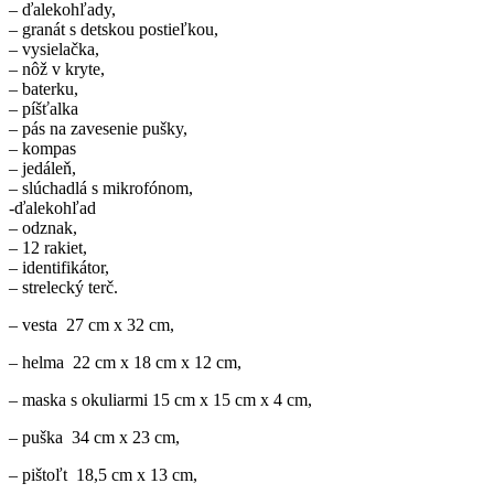
– ďalekohľady,
– granát s detskou postieľkou,
– vysielačka,
– nôž v kryte,
– baterku,
– píšťalka
– pás na zavesenie pušky,
– kompas
– jedáleň,
– slúchadlá s mikrofónom,
-ďalekohľad
– odznak,
– 12 rakiet,
– identifikátor,
– strelecký terč.
– vesta 27 cm x 32 cm,
– helma 22 cm x 18 cm x 12 cm,
– maska s okuliarmi 15 cm x 15 cm x 4 cm,
– puška 34 cm x 23 cm,
– pištoľt 18,5 cm x 13 cm,