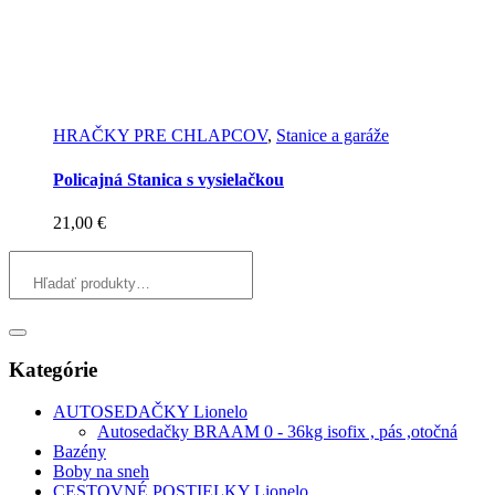
HRAČKY PRE CHLAPCOV
,
Stanice a garáže
Policajná Stanica s vysielačkou
21,00
€
Kategórie
AUTOSEDAČKY Lionelo
Autosedačky BRAAM 0 - 36kg isofix , pás ,otočná
Bazény
Boby na sneh
CESTOVNÉ POSTIELKY Lionelo