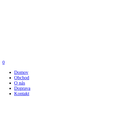
0
Domov
Obchod
O nás
Doprava
Kontakt