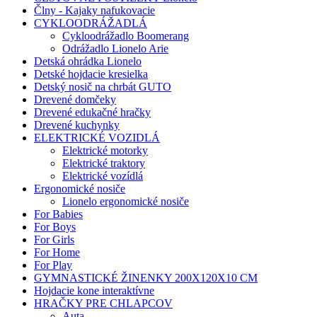
Člny - Kajaky nafukovacie
CYKLOODRÁŽADLÁ
Cykloodrážadlo Boomerang
Odrážadlo Lionelo Arie
Detská ohrádka Lionelo
Detské hojdacie kresielka
Detský nosič na chrbát GUTO
Drevené domčeky
Drevené edukačné hračky
Drevené kuchynky
ELEKTRICKÉ VOZIDLÁ
Elektrické motorky
Elektrické traktory
Elektrické vozídlá
Ergonomické nosiče
Lionelo ergonomické nosiče
For Babies
For Boys
For Girls
For Home
For Play
GYMNASTICKÉ ŽINENKY 200X120X10 CM
Hojdacie kone interaktívne
HRAČKY PRE CHLAPCOV
Auta