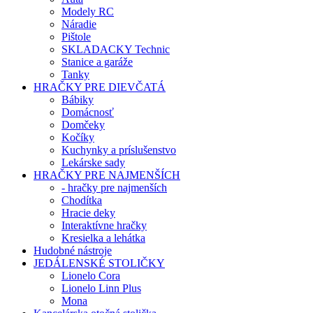
Modely RC
Náradie
Pištole
SKLADACKY Technic
Stanice a garáže
Tanky
HRAČKY PRE DIEVČATÁ
Bábiky
Domácnosť
Domčeky
Kočíky
Kuchynky a príslušenstvo
Lekárske sady
HRAČKY PRE NAJMENŠÍCH
- hračky pre najmenších
Chodítka
Hracie deky
Interaktívne hračky
Kresielka a lehátka
Hudobné nástroje
JEDÁLENSKÉ STOLIČKY
Lionelo Cora
Lionelo Linn Plus
Mona