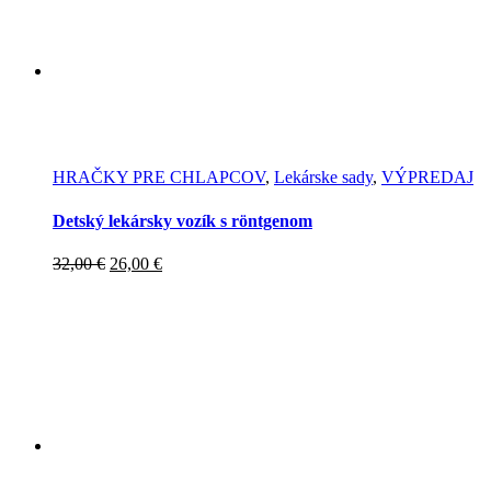
HRAČKY PRE CHLAPCOV
,
Lekárske sady
,
VÝPREDAJ
Detský lekársky vozík s röntgenom
Pôvodná
Aktuálna
32,00
€
26,00
€
cena
cena
bola:
je:
32,00 €.
26,00 €.