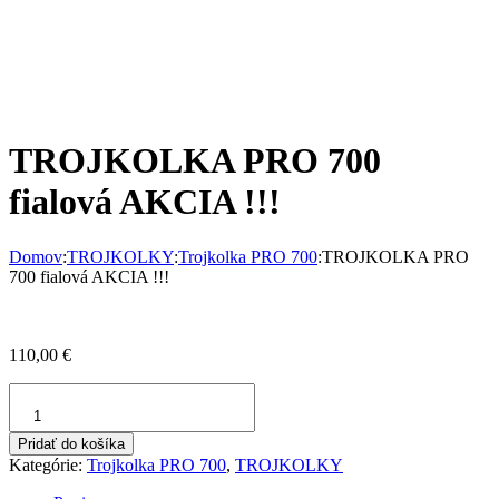
TROJKOLKA PRO 700
fialová AKCIA !!!
Domov
:
TROJKOLKY
:
Trojkolka PRO 700
:
TROJKOLKA PRO
700 fialová AKCIA !!!
110,00
€
množstvo
TROJKOLKA
PRO
Pridať do košíka
700
Kategórie:
Trojkolka PRO 700
,
TROJKOLKY
fialová
AKCIA