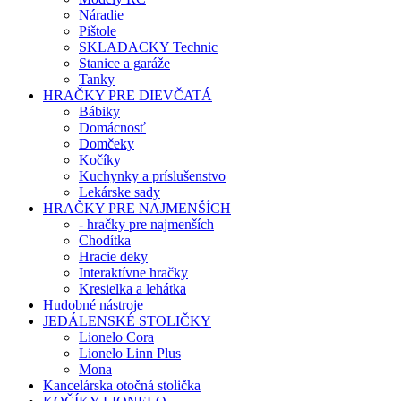
Náradie
Pištole
SKLADACKY Technic
Stanice a garáže
Tanky
HRAČKY PRE DIEVČATÁ
Bábiky
Domácnosť
Domčeky
Kočíky
Kuchynky a príslušenstvo
Lekárske sady
HRAČKY PRE NAJMENŠÍCH
- hračky pre najmenších
Chodítka
Hracie deky
Interaktívne hračky
Kresielka a lehátka
Hudobné nástroje
JEDÁLENSKÉ STOLIČKY
Lionelo Cora
Lionelo Linn Plus
Mona
Kancelárska otočná stolička