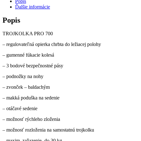
Popis
!!!
Ďalšie informácie
Popis
TROJKOLKA PRO 700
– regulovateľná opierka chrbta do ležiacej polohy
– gumenné fúkacie kolesá
– 3 bodové bezpečnostné pásy
– podnožky na nohy
– zvonček – baldachým
– makká poduška na sedenie
– otáčavé sedenie
– možnosť rýchleho zloženia
– možnosť rozloženia na samostatnú trojkolku
– maxim. zažazenie- do 30 kg