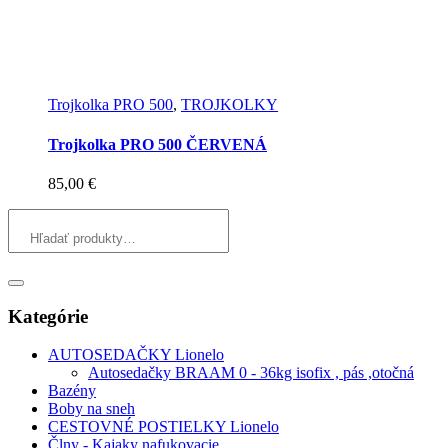
Trojkolka PRO 500
,
TROJKOLKY
Trojkolka PRO 500 ČERVENÁ
85,00
€
Kategórie
AUTOSEDAČKY Lionelo
Autosedačky BRAAM 0 - 36kg isofix , pás ,otočná
Bazény
Boby na sneh
CESTOVNÉ POSTIELKY Lionelo
Člny - Kajaky nafukovacie