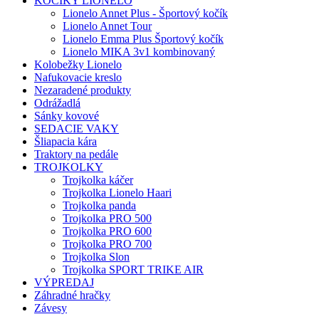
KOČÍKY LIONELO
Lionelo Annet Plus - Športový kočík
Lionelo Annet Tour
Lionelo Emma Plus Športový kočík
Lionelo MIKA 3v1 kombinovaný
Kolobežky Lionelo
Nafukovacie kreslo
Nezaradené produkty
Odrážadlá
Sánky kovové
SEDACIE VAKY
Šliapacia kára
Traktory na pedále
TROJKOLKY
Trojkolka káčer
Trojkolka Lionelo Haari
Trojkolka panda
Trojkolka PRO 500
Trojkolka PRO 600
Trojkolka PRO 700
Trojkolka Slon
Trojkolka SPORT TRIKE AIR
VÝPREDAJ
Záhradné hračky
Závesy