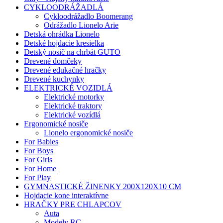
CYKLOODRÁŽADLÁ
Cykloodrážadlo Boomerang
Odrážadlo Lionelo Arie
Detská ohrádka Lionelo
Detské hojdacie kresielka
Detský nosič na chrbát GUTO
Drevené domčeky
Drevené edukačné hračky
Drevené kuchynky
ELEKTRICKÉ VOZIDLÁ
Elektrické motorky
Elektrické traktory
Elektrické vozídlá
Ergonomické nosiče
Lionelo ergonomické nosiče
For Babies
For Boys
For Girls
For Home
For Play
GYMNASTICKÉ ŽINENKY 200X120X10 CM
Hojdacie kone interaktívne
HRAČKY PRE CHLAPCOV
Auta
Modely RC