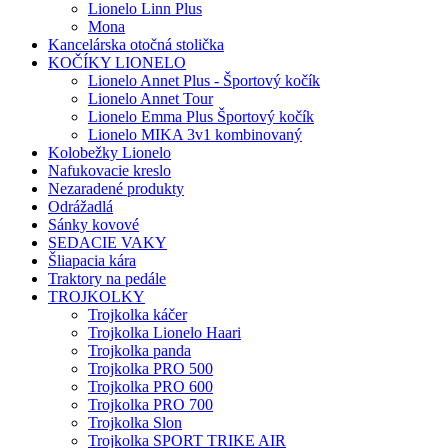
Lionelo Linn Plus
Mona
Kancelárska otočná stolička
KOČÍKY LIONELO
Lionelo Annet Plus - Športový kočík
Lionelo Annet Tour
Lionelo Emma Plus Športový kočík
Lionelo MIKA 3v1 kombinovaný
Kolobežky Lionelo
Nafukovacie kreslo
Nezaradené produkty
Odrážadlá
Sánky kovové
SEDACIE VAKY
Šliapacia kára
Traktory na pedále
TROJKOLKY
Trojkolka káčer
Trojkolka Lionelo Haari
Trojkolka panda
Trojkolka PRO 500
Trojkolka PRO 600
Trojkolka PRO 700
Trojkolka Slon
Trojkolka SPORT TRIKE AIR