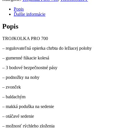
cierna
AKCIA
Popis
!!!
Ďalšie informácie
Popis
TROJKOLKA PRO 700
– regulovateľná opierka chrbta do ležiacej polohy
– gumenné fúkacie kolesá
– 3 bodové bezpečnostné pásy
– podnožky na nohy
– zvonček
– baldachým
– makká poduška na sedenie
– otáčavé sedenie
– možnosť rýchleho zloženia