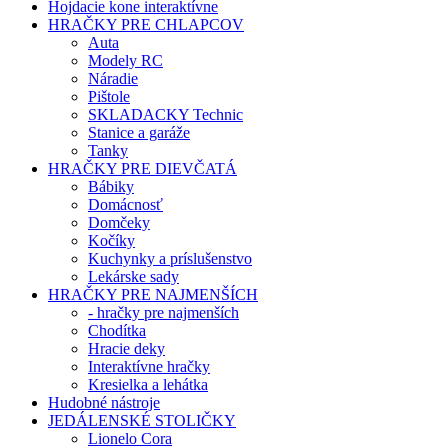
Hojdacie kone interaktívne
HRAČKY PRE CHLAPCOV
Auta
Modely RC
Náradie
Pištole
SKLADACKY Technic
Stanice a garáže
Tanky
HRAČKY PRE DIEVČATÁ
Bábiky
Domácnosť
Domčeky
Kočíky
Kuchynky a príslušenstvo
Lekárske sady
HRAČKY PRE NAJMENŠÍCH
- hračky pre najmenších
Chodítka
Hracie deky
Interaktívne hračky
Kresielka a lehátka
Hudobné nástroje
JEDÁLENSKÉ STOLIČKY
Lionelo Cora