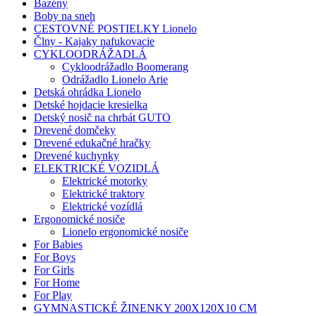
Bazény
Boby na sneh
CESTOVNÉ POSTIELKY Lionelo
Člny - Kajaky nafukovacie
CYKLOODRÁŽADLÁ
Cykloodrážadlo Boomerang
Odrážadlo Lionelo Arie
Detská ohrádka Lionelo
Detské hojdacie kresielka
Detský nosič na chrbát GUTO
Drevené domčeky
Drevené edukačné hračky
Drevené kuchynky
ELEKTRICKÉ VOZIDLÁ
Elektrické motorky
Elektrické traktory
Elektrické vozídlá
Ergonomické nosiče
Lionelo ergonomické nosiče
For Babies
For Boys
For Girls
For Home
For Play
GYMNASTICKÉ ŽINENKY 200X120X10 CM