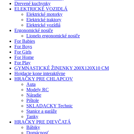
Drevené kuchynky
ELEKTRICKÉ VOZIDLÁ
Elektrické motorky
Elektrické traktory
Elektrické vozídlá
Ergonomické nosiče
Lionelo ergonomické nosiče
For Babies
For Boys
For Girls
For Home
For Play
GYMNASTICKÉ ŽINENKY 200X120X10 CM
Hojdacie kone interaktívne
HRAČKY PRE CHLAPCOV
Auta
Modely RC
Náradie
Pištole
SKLADACKY Technic
Stanice a garáže
Tanky
HRAČKY PRE DIEVČATÁ
Bábiky
Domácnosť