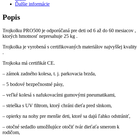
Ďalšie informácie
Popis
Trojkolku PRO500 je odporúčaná pre deti od 6 až do 60 mesiacov ,
ktorých hmotnosť nepresahuje 25 kg .
Trojkolka je vyrobená s certifikovaných materiálov najvyššej kvality
.
Trojkoka má certifikát CE.
– zámok zadného kolesa, t. j. parkovacia brzda,
– 5 bodové bezpečnostné pásy,
– veľké kolesá s nafukovacími gumovými pneumatikami,
– strieška s UV filtrom, ktorý chráni dieťa pred slnkom,
– opierky na nohy pre menšie deti, ktoré sa dajú ľahko odstrániť,
– otočné sedadlo umožňujúce otočiť tvár dieťaťa smerom k
rodičom,