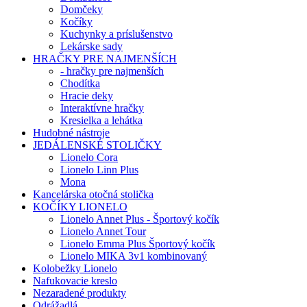
Domčeky
Kočíky
Kuchynky a príslušenstvo
Lekárske sady
HRAČKY PRE NAJMENŠÍCH
- hračky pre najmenších
Chodítka
Hracie deky
Interaktívne hračky
Kresielka a lehátka
Hudobné nástroje
JEDÁLENSKÉ STOLIČKY
Lionelo Cora
Lionelo Linn Plus
Mona
Kancelárska otočná stolička
KOČÍKY LIONELO
Lionelo Annet Plus - Športový kočík
Lionelo Annet Tour
Lionelo Emma Plus Športový kočík
Lionelo MIKA 3v1 kombinovaný
Kolobežky Lionelo
Nafukovacie kreslo
Nezaradené produkty
Odrážadlá