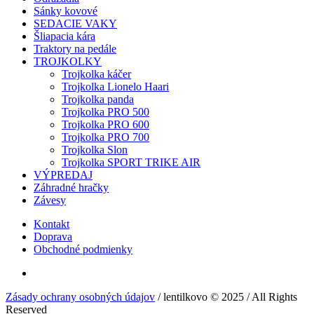
Sánky kovové
SEDACIE VAKY
Šliapacia kára
Traktory na pedále
TROJKOLKY
Trojkolka káčer
Trojkolka Lionelo Haari
Trojkolka panda
Trojkolka PRO 500
Trojkolka PRO 600
Trojkolka PRO 700
Trojkolka Slon
Trojkolka SPORT TRIKE AIR
VÝPREDAJ
Záhradné hračky
Závesy
Kontakt
Doprava
Obchodné podmienky
Zásady ochrany osobných údajov
/ lentilkovo © 2025 / All Rights
Reserved