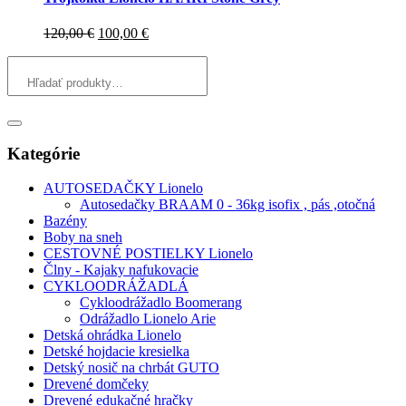
Pôvodná
Aktuálna
120,00
€
100,00
€
cena
cena
bola:
je:
120,00 €.
100,00 €.
Kategórie
AUTOSEDAČKY Lionelo
Autosedačky BRAAM 0 - 36kg isofix , pás ,otočná
Bazény
Boby na sneh
CESTOVNÉ POSTIELKY Lionelo
Člny - Kajaky nafukovacie
CYKLOODRÁŽADLÁ
Cykloodrážadlo Boomerang
Odrážadlo Lionelo Arie
Detská ohrádka Lionelo
Detské hojdacie kresielka
Detský nosič na chrbát GUTO
Drevené domčeky
Drevené edukačné hračky