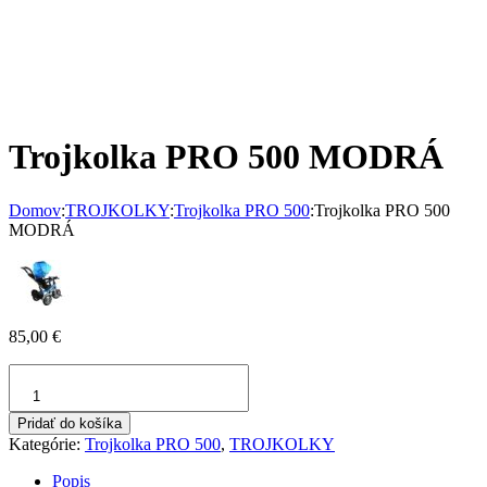
Trojkolka PRO 500 MODRÁ
Domov
:
TROJKOLKY
:
Trojkolka PRO 500
:
Trojkolka PRO 500
MODRÁ
85,00
€
množstvo
Trojkolka
PRO
Pridať do košíka
500
Kategórie:
Trojkolka PRO 500
,
TROJKOLKY
MODRÁ
Popis