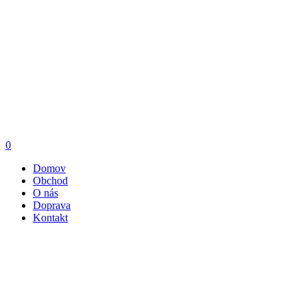
0
Domov
Obchod
O nás
Doprava
Kontakt