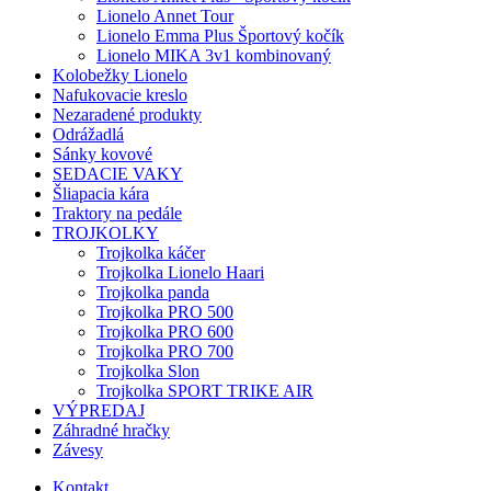
Lionelo Annet Tour
Lionelo Emma Plus Športový kočík
Lionelo MIKA 3v1 kombinovaný
Kolobežky Lionelo
Nafukovacie kreslo
Nezaradené produkty
Odrážadlá
Sánky kovové
SEDACIE VAKY
Šliapacia kára
Traktory na pedále
TROJKOLKY
Trojkolka káčer
Trojkolka Lionelo Haari
Trojkolka panda
Trojkolka PRO 500
Trojkolka PRO 600
Trojkolka PRO 700
Trojkolka Slon
Trojkolka SPORT TRIKE AIR
VÝPREDAJ
Záhradné hračky
Závesy
Kontakt