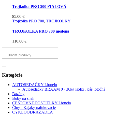
Trojkolka PRO 500 FIALOVÁ
85,00
€
Trojkolka PRO 700
,
TROJKOLKY
TROJKOLKA PRO 700 medena
110,00
€
Kategórie
AUTOSEDAČKY Lionelo
Autosedačky BRAAM 0 - 36kg isofix , pás ,otočná
Bazény
Boby na sneh
CESTOVNÉ POSTIELKY Lionelo
Člny - Kajaky nafukovacie
CYKLOODRÁŽADLÁ