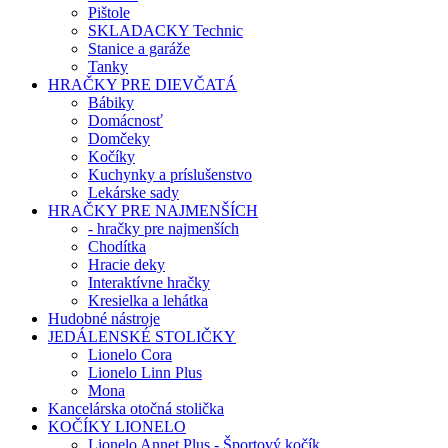
Pištole
SKLADACKY Technic
Stanice a garáže
Tanky
HRAČKY PRE DIEVČATÁ
Bábiky
Domácnosť
Domčeky
Kočíky
Kuchynky a príslušenstvo
Lekárske sady
HRAČKY PRE NAJMENŠÍCH
- hračky pre najmenších
Chodítka
Hracie deky
Interaktívne hračky
Kresielka a lehátka
Hudobné nástroje
JEDÁLENSKÉ STOLIČKY
Lionelo Cora
Lionelo Linn Plus
Mona
Kancelárska otočná stolička
KOČÍKY LIONELO
Lionelo Annet Plus - Športový kočík