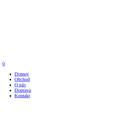
0
Domov
Obchod
O nás
Doprava
Kontakt