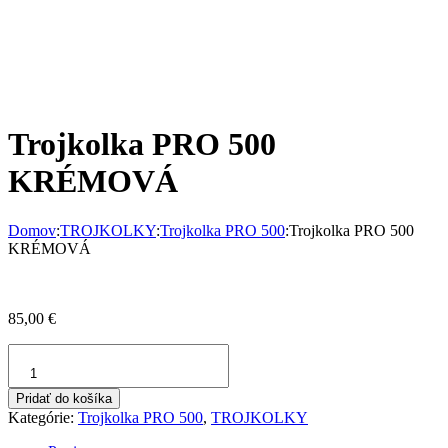
Trojkolka PRO 500
KRÉMOVÁ
Domov
:
TROJKOLKY
:
Trojkolka PRO 500
:
Trojkolka PRO 500
KRÉMOVÁ
85,00
€
množstvo
Trojkolka
PRO
Pridať do košíka
500
Kategórie:
Trojkolka PRO 500
,
TROJKOLKY
KRÉMOVÁ