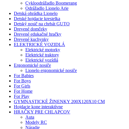
Cykloodrážadlo Boomerang
Odrážadlo Lionelo Arie
Detská ohrádka Lionelo
Detské hojdacie kresielka
Detský nosič na chrbát GUTO
Drevené domčeky
Drevené edukačné hračky
Drevené kuchynky
ELEKTRICKÉ VOZIDLÁ
Elektrické motorky
Elektrické traktory
Elektrické vozídlá
Ergonomické nosiče
Lionelo ergonomické nosiče
For Babies
For Boys
For Girls
For Home
For Play
GYMNASTICKÉ ŽINENKY 200X120X10 CM
Hojdacie kone interaktívne
HRAČKY PRE CHLAPCOV
Auta
Modely RC
Náradie