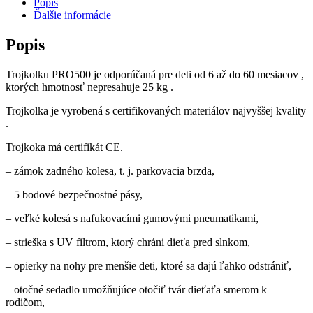
Popis
Ďalšie informácie
Popis
Trojkolku PRO500 je odporúčaná pre deti od 6 až do 60 mesiacov ,
ktorých hmotnosť nepresahuje 25 kg .
Trojkolka je vyrobená s certifikovaných materiálov najvyššej kvality
.
Trojkoka má certifikát CE.
– zámok zadného kolesa, t. j. parkovacia brzda,
– 5 bodové bezpečnostné pásy,
– veľké kolesá s nafukovacími gumovými pneumatikami,
– strieška s UV filtrom, ktorý chráni dieťa pred slnkom,
– opierky na nohy pre menšie deti, ktoré sa dajú ľahko odstrániť,
– otočné sedadlo umožňujúce otočiť tvár dieťaťa smerom k
rodičom,