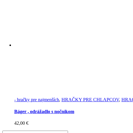
- hračky pre najmenších
,
HRAČKY PRE CHLAPCOV
,
HRA
Báger , odrážadlo s nočníkom
42,00
€