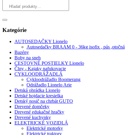
Kategórie
AUTOSEDAČKY Lionelo
Autosedačky BRAAM 0 - 36kg isofix , pás ,otočná
Bazény
Boby na sneh
CESTOVNÉ POSTIELKY Lionelo
Člny - Kajaky nafukovacie
CYKLOODRÁŽADLÁ
Cykloodrážadlo Boomerang
Odrážadlo Lionelo Arie
Detská ohrádka Lionelo
Detské hojdacie kresielka
Detský nosič na chrbát GUTO
Drevené domčeky
Drevené edukačné hračky
Drevené kuchynky
ELEKTRICKÉ VOZIDLÁ
Elektrické motorky
Elektrické traktory