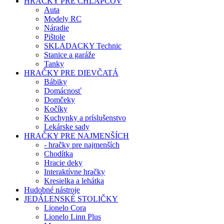
HRAČKY PRE CHLAPCOV
Auta
Modely RC
Náradie
Pištole
SKLADACKY Technic
Stanice a garáže
Tanky
HRAČKY PRE DIEVČATÁ
Bábiky
Domácnosť
Domčeky
Kočíky
Kuchynky a príslušenstvo
Lekárske sady
HRAČKY PRE NAJMENŠÍCH
- hračky pre najmenších
Chodítka
Hracie deky
Interaktívne hračky
Kresielka a lehátka
Hudobné nástroje
JEDÁLENSKÉ STOLIČKY
Lionelo Cora
Lionelo Linn Plus