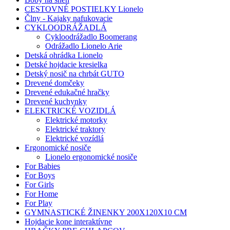
CESTOVNÉ POSTIELKY Lionelo
Člny - Kajaky nafukovacie
CYKLOODRÁŽADLÁ
Cykloodrážadlo Boomerang
Odrážadlo Lionelo Arie
Detská ohrádka Lionelo
Detské hojdacie kresielka
Detský nosič na chrbát GUTO
Drevené domčeky
Drevené edukačné hračky
Drevené kuchynky
ELEKTRICKÉ VOZIDLÁ
Elektrické motorky
Elektrické traktory
Elektrické vozídlá
Ergonomické nosiče
Lionelo ergonomické nosiče
For Babies
For Boys
For Girls
For Home
For Play
GYMNASTICKÉ ŽINENKY 200X120X10 CM
Hojdacie kone interaktívne