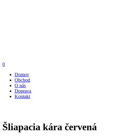
0
Domov
Obchod
O nás
Doprava
Kontakt
Šliapacia kára červená