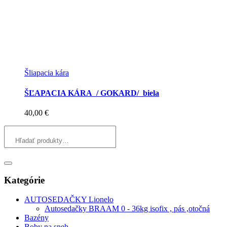
Šliapacia kára
ŠĽAPACIA KÁRA / GOKARD/ biela
40,00
€
Kategórie
AUTOSEDAČKY Lionelo
Autosedačky BRAAM 0 - 36kg isofix , pás ,otočná
Bazény
Boby na sneh