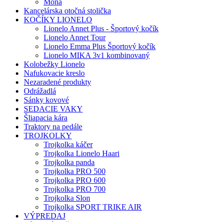
Mona
Kancelárska otočná stolička
KOČÍKY LIONELO
Lionelo Annet Plus - Športový kočík
Lionelo Annet Tour
Lionelo Emma Plus Športový kočík
Lionelo MIKA 3v1 kombinovaný
Kolobežky Lionelo
Nafukovacie kreslo
Nezaradené produkty
Odrážadlá
Sánky kovové
SEDACIE VAKY
Šliapacia kára
Traktory na pedále
TROJKOLKY
Trojkolka káčer
Trojkolka Lionelo Haari
Trojkolka panda
Trojkolka PRO 500
Trojkolka PRO 600
Trojkolka PRO 700
Trojkolka Slon
Trojkolka SPORT TRIKE AIR
VÝPREDAJ