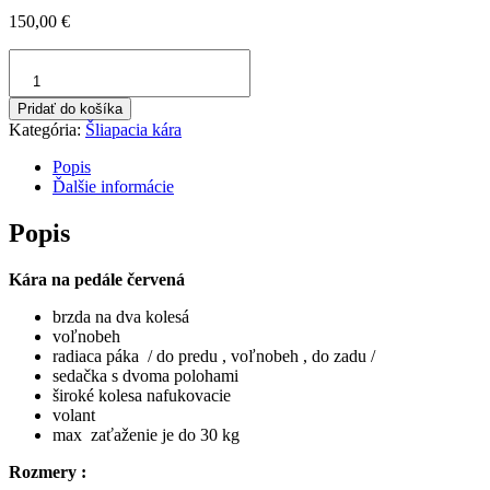
150,00
€
množstvo
Šliapacia
kára
Pridať do košíka
červená
Kategória:
Šliapacia kára
Popis
Ďalšie informácie
Popis
Kára na pedále červená
brzda na dva kolesá
voľnobeh
radiaca páka / do predu , voľnobeh , do zadu /
sedačka s dvoma polohami
široké kolesa nafukovacie
volant
max zaťaženie je do 30 kg
Rozmery :