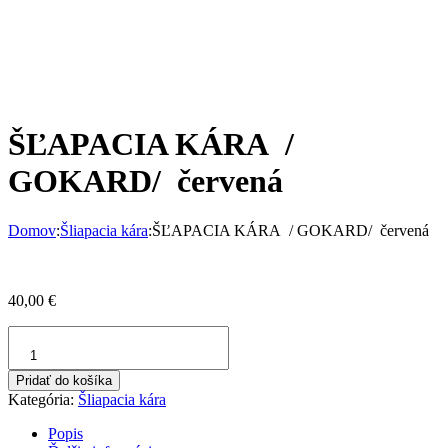
ŠĽAPACIA KÁRA /
GOKARD/ červená
Domov
:
Šliapacia kára
:
ŠĽAPACIA KÁRA / GOKARD/ červená
40,00
€
množstvo
ŠĽAPACIA
KÁRA
Pridať do košíka
/
Kategória:
Šliapacia kára
GOKARD/
červená
Popis