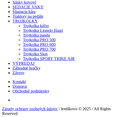
Sánky kovové
SEDACIE VAKY
Šliapacia kára
Traktory na pedále
TROJKOLKY
Trojkolka káčer
Trojkolka Lionelo Haari
Trojkolka panda
Trojkolka PRO 500
Trojkolka PRO 600
Trojkolka PRO 700
Trojkolka Slon
Trojkolka SPORT TRIKE AIR
VÝPREDAJ
Záhradné hračky
Závesy
Kontakt
Doprava
Obchodné podmienky
Zásady ochrany osobných údajov
/ lentilkovo © 2025 / All Rights
Reserved