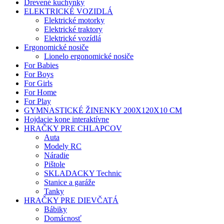
Drevené kuchynky
ELEKTRICKÉ VOZIDLÁ
Elektrické motorky
Elektrické traktory
Elektrické vozídlá
Ergonomické nosiče
Lionelo ergonomické nosiče
For Babies
For Boys
For Girls
For Home
For Play
GYMNASTICKÉ ŽINENKY 200X120X10 CM
Hojdacie kone interaktívne
HRAČKY PRE CHLAPCOV
Auta
Modely RC
Náradie
Pištole
SKLADACKY Technic
Stanice a garáže
Tanky
HRAČKY PRE DIEVČATÁ
Bábiky
Domácnosť