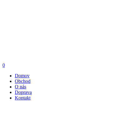
0
Domov
Obchod
O nás
Doprava
Kontakt