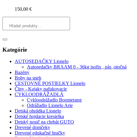
150,00
€
Kategórie
AUTOSEDAČKY Lionelo
Autosedačky BRAAM 0 - 36kg isofix , pás ,otočná
Bazény
Boby na sneh
CESTOVNÉ POSTIELKY Lionelo
Člny - Kajaky nafukovacie
CYKLOODRÁŽADLÁ
Cykloodrážadlo Boomerang
Odrážadlo Lionelo Arie
Detská ohrádka Lionelo
Detské hojdacie kresielka
Detský nosič na chrbát GUTO
Drevené domčeky
Drevené edukačné hračky