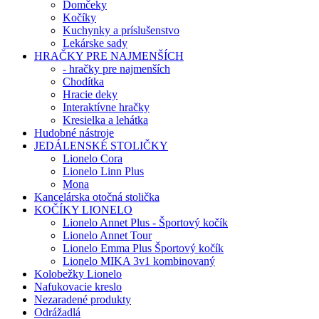
Domčeky
Kočíky
Kuchynky a príslušenstvo
Lekárske sady
HRAČKY PRE NAJMENŠÍCH
- hračky pre najmenších
Chodítka
Hracie deky
Interaktívne hračky
Kresielka a lehátka
Hudobné nástroje
JEDÁLENSKÉ STOLIČKY
Lionelo Cora
Lionelo Linn Plus
Mona
Kancelárska otočná stolička
KOČÍKY LIONELO
Lionelo Annet Plus - Športový kočík
Lionelo Annet Tour
Lionelo Emma Plus Športový kočík
Lionelo MIKA 3v1 kombinovaný
Kolobežky Lionelo
Nafukovacie kreslo
Nezaradené produkty
Odrážadlá