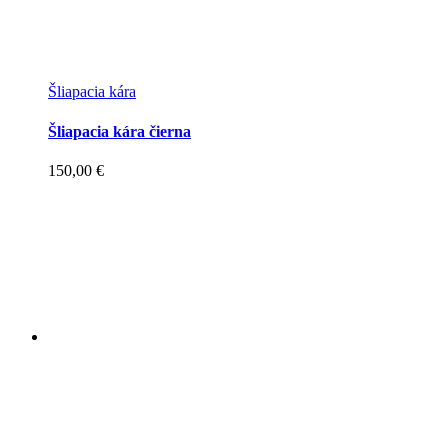
Šliapacia kára
Šliapacia kára čierna
150,00
€