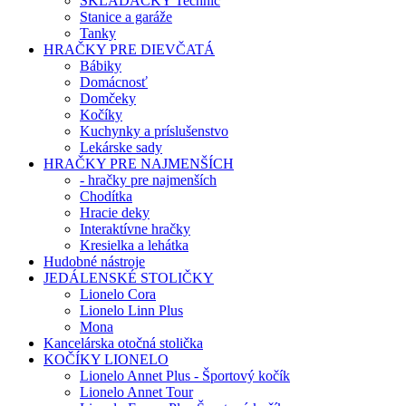
SKLADACKY Technic
Stanice a garáže
Tanky
HRAČKY PRE DIEVČATÁ
Bábiky
Domácnosť
Domčeky
Kočíky
Kuchynky a príslušenstvo
Lekárske sady
HRAČKY PRE NAJMENŠÍCH
- hračky pre najmenších
Chodítka
Hracie deky
Interaktívne hračky
Kresielka a lehátka
Hudobné nástroje
JEDÁLENSKÉ STOLIČKY
Lionelo Cora
Lionelo Linn Plus
Mona
Kancelárska otočná stolička
KOČÍKY LIONELO
Lionelo Annet Plus - Športový kočík
Lionelo Annet Tour