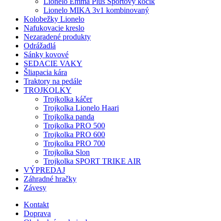
Lionelo Emma Plus Športový kočík
Lionelo MIKA 3v1 kombinovaný
Kolobežky Lionelo
Nafukovacie kreslo
Nezaradené produkty
Odrážadlá
Sánky kovové
SEDACIE VAKY
Šliapacia kára
Traktory na pedále
TROJKOLKY
Trojkolka káčer
Trojkolka Lionelo Haari
Trojkolka panda
Trojkolka PRO 500
Trojkolka PRO 600
Trojkolka PRO 700
Trojkolka Slon
Trojkolka SPORT TRIKE AIR
VÝPREDAJ
Záhradné hračky
Závesy
Kontakt
Doprava