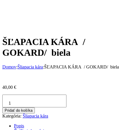
ŠĽAPACIA KÁRA /
GOKARD/ biela
Domov
:
Šliapacia kára
:
ŠĽAPACIA KÁRA / GOKARD/ biela
40,00
€
množstvo
ŠĽAPACIA
KÁRA
Pridať do košíka
/
Kategória:
Šliapacia kára
GOKARD/
biela
Popis