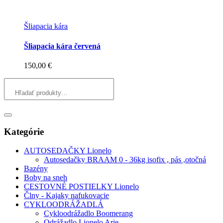
Šliapacia kára
Šliapacia kára červená
150,00
€
Kategórie
AUTOSEDAČKY Lionelo
Autosedačky BRAAM 0 - 36kg isofix , pás ,otočná
Bazény
Boby na sneh
CESTOVNÉ POSTIELKY Lionelo
Člny - Kajaky nafukovacie
CYKLOODRÁŽADLÁ
Cykloodrážadlo Boomerang
Odrážadlo Lionelo Arie