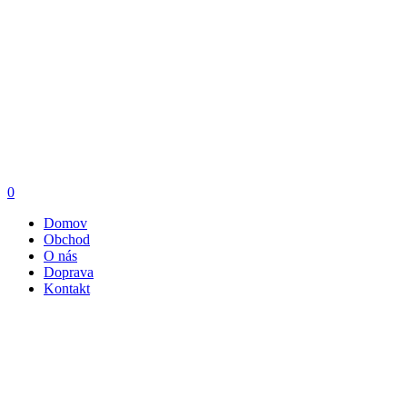
0
Domov
Obchod
O nás
Doprava
Kontakt