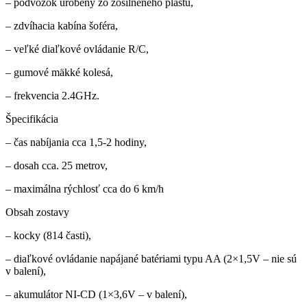
– podvozok urobený zo zosilneného plastu,
– zdvíhacia kabína šoféra,
– veľké diaľkové ovládanie R/C,
– gumové mäkké kolesá,
– frekvencia 2.4GHz.
Špecifikácia
– čas nabíjania cca 1,5-2 hodiny,
– dosah cca. 25 metrov,
– maximálna rýchlosť cca do 6 km/h
Obsah zostavy
– kocky (814 časti),
– diaľkové ovládanie napájané batériami typu AA (2×1,5V – nie sú
v balení),
– akumulátor NI-CD (1×3,6V – v balení),