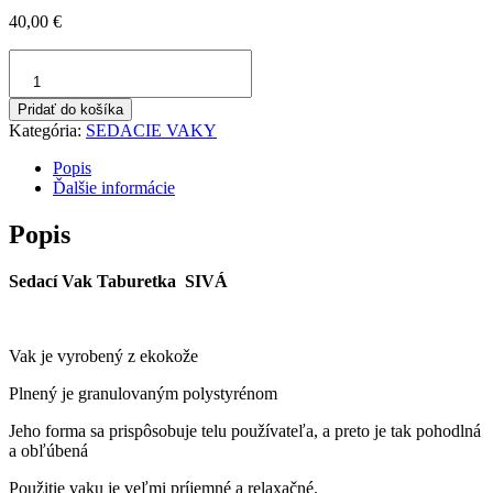
40,00
€
množstvo
Sedací
Vak
Pridať do košíka
Taburetka
Kategória:
SEDACIE VAKY
SIVÁ
Popis
Ďalšie informácie
Popis
Sedací Vak Taburetka SIVÁ
Vak je vyrobený z ekokože
Plnený je granulovaným polystyrénom
Jeho forma sa prispôsobuje telu používateľa, a preto je tak pohodlná
a obľúbená
Použitie vaku je veľmi príjemné a relaxačné.