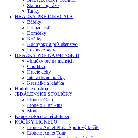
Stanice a garáže
Tanky
HRAČKY PRE DIEVČATÁ
Bábiky
Domácnosť
Domčeky
Kočíky
Kuchynky a príslušenstvo
Lekárske sady
HRAČKY PRE NAJMENŠÍCH
- hračky pre najmenších
Chodítka
Hracie deky
Interaktívne hračky
Kresielka a lehátka
Hudobné nástroje
JEDÁLENSKÉ STOLIČKY
Lionelo Cora
Lionelo Linn Plus
Mona
Kancelárska otočná stolička
KOČÍKY LIONELO
Lionelo Annet Plus - Športový kočík
Lionelo Annet Tour