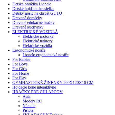
Detská ohrádka Lionelo
Detské hojdacie kresielka
Detský nosič na chrbát GUTO
Drevené domčeky
Drevené edukačné hračky
Drevené kuchynky
ELEKTRICKÉ VOZIDLÁ
Elektrické motorky
Elektrické traktory
Elektrické vozídlá
Ergonomické nosiče
Lionelo ergonomické nosiče
For Babies
For Boys
For Girls
For Home
For Play
GYMNASTICKÉ ŽINENKY 200X120X10 CM
Hojdacie kone interaktívne
HRAČKY PRE CHLAPCOV
Auta
Modely RC
Náradie
Pištole
SKLADACKY Technic