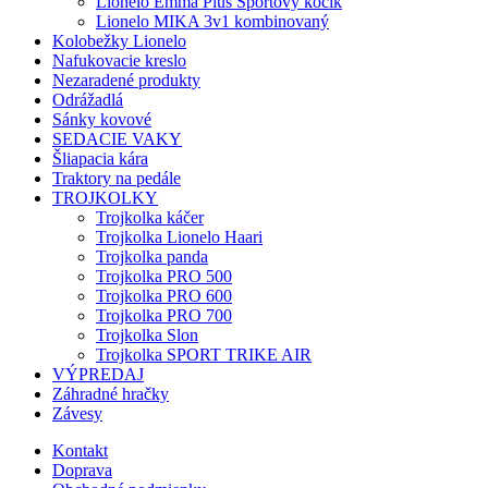
Lionelo Emma Plus Športový kočík
Lionelo MIKA 3v1 kombinovaný
Kolobežky Lionelo
Nafukovacie kreslo
Nezaradené produkty
Odrážadlá
Sánky kovové
SEDACIE VAKY
Šliapacia kára
Traktory na pedále
TROJKOLKY
Trojkolka káčer
Trojkolka Lionelo Haari
Trojkolka panda
Trojkolka PRO 500
Trojkolka PRO 600
Trojkolka PRO 700
Trojkolka Slon
Trojkolka SPORT TRIKE AIR
VÝPREDAJ
Záhradné hračky
Závesy
Kontakt
Doprava