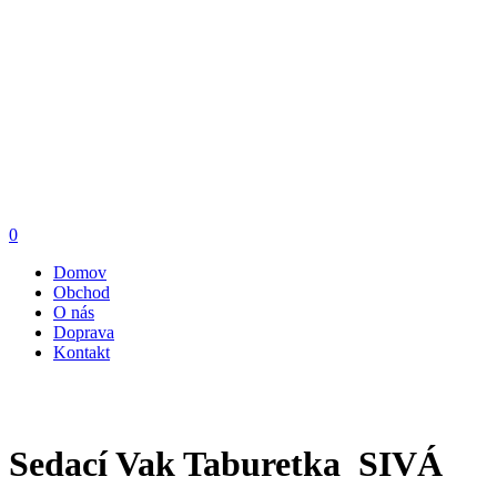
0
Domov
Obchod
O nás
Doprava
Kontakt
Sedací Vak Taburetka SIVÁ