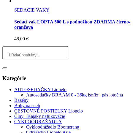
SEDACIE VAKY
Sedací vak LOPTA 500 L s podnožkou ZDARMA čierno-
oranžová
48,00
€
Kategórie
AUTOSEDAČKY Lionelo
Autosedačky BRAAM 0 - 36kg isofix , pás ,otočná
Bazény
Boby na sneh
CESTOVNÉ POSTIELKY Lionelo
Člny - Kajaky nafukovacie
CYKLOODRÁŽADLÁ
Cykloodrážadlo Boomerang
Odrážadlo Lionelo Arie