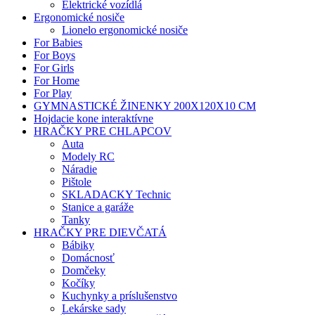
Elektrické vozídlá
Ergonomické nosiče
Lionelo ergonomické nosiče
For Babies
For Boys
For Girls
For Home
For Play
GYMNASTICKÉ ŽINENKY 200X120X10 CM
Hojdacie kone interaktívne
HRAČKY PRE CHLAPCOV
Auta
Modely RC
Náradie
Pištole
SKLADACKY Technic
Stanice a garáže
Tanky
HRAČKY PRE DIEVČATÁ
Bábiky
Domácnosť
Domčeky
Kočíky
Kuchynky a príslušenstvo
Lekárske sady