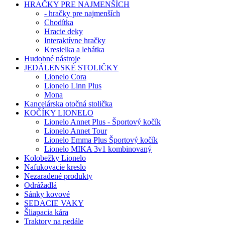
HRAČKY PRE NAJMENŠÍCH
- hračky pre najmenších
Chodítka
Hracie deky
Interaktívne hračky
Kresielka a lehátka
Hudobné nástroje
JEDÁLENSKÉ STOLIČKY
Lionelo Cora
Lionelo Linn Plus
Mona
Kancelárska otočná stolička
KOČÍKY LIONELO
Lionelo Annet Plus - Športový kočík
Lionelo Annet Tour
Lionelo Emma Plus Športový kočík
Lionelo MIKA 3v1 kombinovaný
Kolobežky Lionelo
Nafukovacie kreslo
Nezaradené produkty
Odrážadlá
Sánky kovové
SEDACIE VAKY
Šliapacia kára
Traktory na pedále