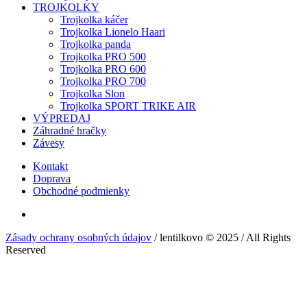
TROJKOLKY
Trojkolka káčer
Trojkolka Lionelo Haari
Trojkolka panda
Trojkolka PRO 500
Trojkolka PRO 600
Trojkolka PRO 700
Trojkolka Slon
Trojkolka SPORT TRIKE AIR
VÝPREDAJ
Záhradné hračky
Závesy
Kontakt
Doprava
Obchodné podmienky
Zásady ochrany osobných údajov
/ lentilkovo © 2025 / All Rights
Reserved