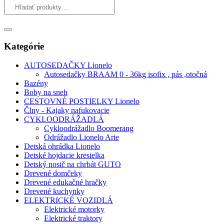
Kategórie
AUTOSEDAČKY Lionelo
Autosedačky BRAAM 0 - 36kg isofix , pás ,otočná
Bazény
Boby na sneh
CESTOVNÉ POSTIELKY Lionelo
Člny - Kajaky nafukovacie
CYKLOODRÁŽADLÁ
Cykloodrážadlo Boomerang
Odrážadlo Lionelo Arie
Detská ohrádka Lionelo
Detské hojdacie kresielka
Detský nosič na chrbát GUTO
Drevené domčeky
Drevené edukačné hračky
Drevené kuchynky
ELEKTRICKÉ VOZIDLÁ
Elektrické motorky
Elektrické traktory