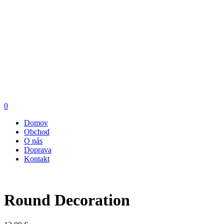
0
Domov
Obchod
O nás
Doprava
Kontakt
Round Decoration