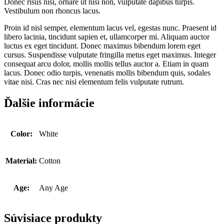
Donec risus nisi, ornare ut nisi non, vulputate dapibus turpis.
Vestibulum non rhoncus lacus.
Proin id nisl semper, elementum lacus vel, egestas nunc. Praesent id
libero lacinia, tincidunt sapien et, ullamcorper mi. Aliquam auctor
luctus ex eget tincidunt. Donec maximus bibendum lorem eget
cursus. Suspendisse vulputate fringilla metus eget maximus. Integer
consequat arcu dolor, mollis mollis tellus auctor a. Etiam in quam
lacus. Donec odio turpis, venenatis mollis bibendum quis, sodales
vitae nisi. Cras nec nisi elementum felis vulputate rutrum.
Ďalšie informácie
Color:
White
Material:
Cotton
Age:
Any Age
Súvisiace produkty