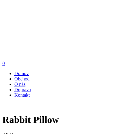
0
Domov
Obchod
O nás
Doprava
Kontakt
Rabbit Pillow