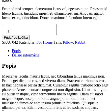
8,00
€
Proin id nisl semper, elementum lacus vel, egestas nunc. Praesent id
libero lacinia, tincidunt sapien et, ullamcorper mi. Aliquam auctor
luctus ex eget tincidunt. Donec maximus bibendum lorem eget.
množstvo
Rabbit
Pillow
Pridať do košíka
SKU:
042
Kategória:
For Home
Tags:
Pillow
,
Rabbit
Popis
Ďalšie informácie
Popis
Maecenas iaculis mauris lacus, nec bibendum tellus maximus non.
Proin eget dictum eros, sed viverra diam. Praesent eu rhoncus eros.
In hac habitasse platea dictumst. Curabitur sagittis tristique odio eget
pharetra. Aenean cursus congue est non dignissim. Ut mattis augue
eu purus tristique, vitae fermentum libero sagittis. Etiam euismod
magna neque, suscipit lobortis augue porta non. Interdum et
malesuada fames ac ante ipsum primis in faucibus. Quisque id
ullamcorper ex. Etiam vestibulum felis at leo sodales aliquam.