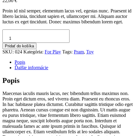
22,00
€
Proin id nisl semper, elementum lacus vel, egestas nunc. Praesent id
libero lacinia, tincidunt sapien et, ullamcorper mi. Aliquam auctor
luctus ex eget tincidunt. Donec maximus bibendum lorem eget.
množstvo
Pram
For
Pridať do košíka
Doll
SKU:
024
Kategória:
For Play
Tags:
Pram
,
Toy
Popis
Ďalšie informácie
Popis
Maecenas iaculis mauris lacus, nec bibendum tellus maximus non.
Proin eget dictum eros, sed viverra diam. Praesent eu rhoncus eros.
In hac habitasse platea dictumst. Curabitur sagittis tristique odio eget
pharetra. Aenean cursus congue est non dignissim. Ut mattis augue
eu purus tristique, vitae fermentum libero sagittis. Etiam euismod
magna neque, suscipit lobortis augue porta non. Interdum et
malesuada fames ac ante ipsum primis in faucibus. Quisque id
ullamcorper ex. Etiam vestibulum felis at leo sodales aliquam.