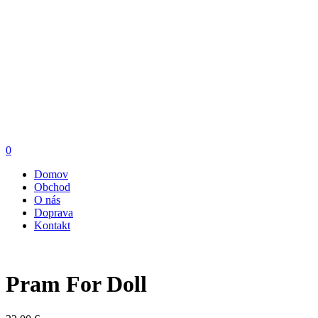
0
Domov
Obchod
O nás
Doprava
Kontakt
Pram For Doll