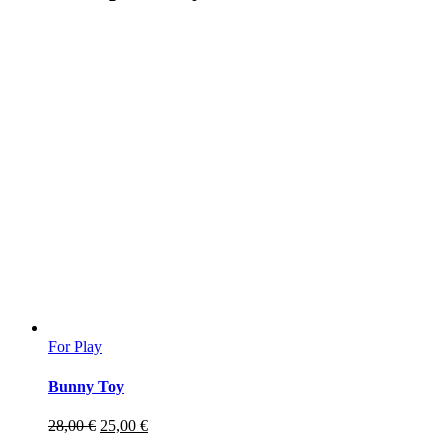
For Play
Bunny Toy
Pôvodná
Aktuálna
28,00
€
25,00
€
cena
cena