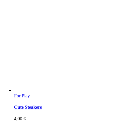
bola:
je:
28,00 €.
25,00 €.
For Play
Cute Steakers
4,00
€