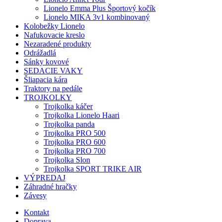
Lionelo Emma Plus Športový kočík
Lionelo MIKA 3v1 kombinovaný
Kolobežky Lionelo
Nafukovacie kreslo
Nezaradené produkty
Odrážadlá
Sánky kovové
SEDACIE VAKY
Šliapacia kára
Traktory na pedále
TROJKOLKY
Trojkolka káčer
Trojkolka Lionelo Haari
Trojkolka panda
Trojkolka PRO 500
Trojkolka PRO 600
Trojkolka PRO 700
Trojkolka Slon
Trojkolka SPORT TRIKE AIR
VÝPREDAJ
Záhradné hračky
Závesy
Kontakt
Doprava