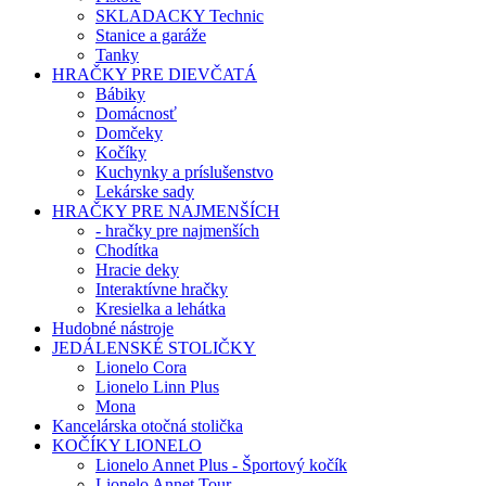
SKLADACKY Technic
Stanice a garáže
Tanky
HRAČKY PRE DIEVČATÁ
Bábiky
Domácnosť
Domčeky
Kočíky
Kuchynky a príslušenstvo
Lekárske sady
HRAČKY PRE NAJMENŠÍCH
- hračky pre najmenších
Chodítka
Hracie deky
Interaktívne hračky
Kresielka a lehátka
Hudobné nástroje
JEDÁLENSKÉ STOLIČKY
Lionelo Cora
Lionelo Linn Plus
Mona
Kancelárska otočná stolička
KOČÍKY LIONELO
Lionelo Annet Plus - Športový kočík
Lionelo Annet Tour