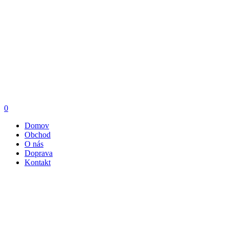
0
Domov
Obchod
O nás
Doprava
Kontakt