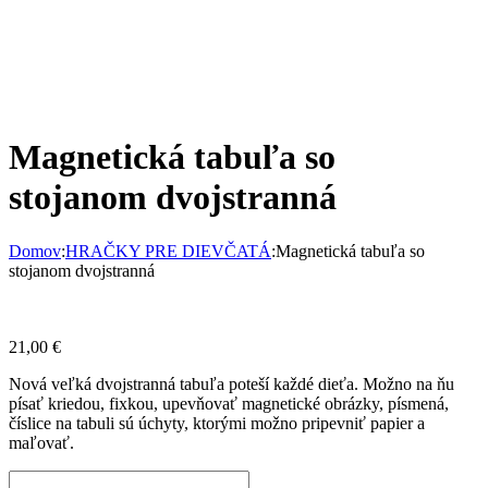
Magnetická tabuľa so
stojanom dvojstranná
Domov
:
HRAČKY PRE DIEVČATÁ
:
Magnetická tabuľa so
stojanom dvojstranná
21,00
€
Nová veľká dvojstranná tabuľa poteší každé dieťa. Možno na ňu
písať kriedou, fixkou, upevňovať magnetické obrázky, písmená,
číslice na tabuli sú úchyty, ktorými možno pripevniť papier a
maľovať.
množstvo