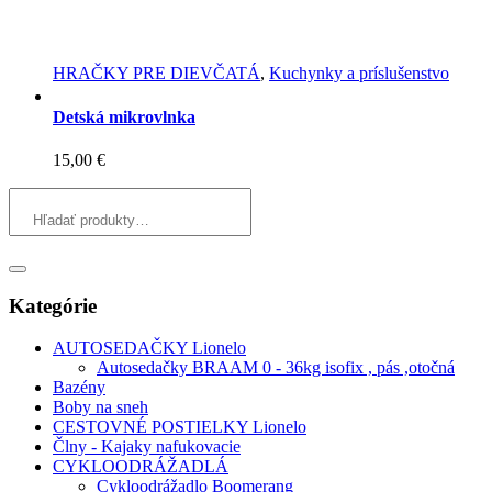
HRAČKY PRE DIEVČATÁ
,
Kuchynky a príslušenstvo
Detská mikrovlnka
15,00
€
Kategórie
AUTOSEDAČKY Lionelo
Autosedačky BRAAM 0 - 36kg isofix , pás ,otočná
Bazény
Boby na sneh
CESTOVNÉ POSTIELKY Lionelo
Člny - Kajaky nafukovacie
CYKLOODRÁŽADLÁ
Cykloodrážadlo Boomerang