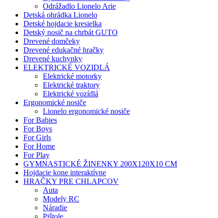
Odrážadlo Lionelo Arie
Detská ohrádka Lionelo
Detské hojdacie kresielka
Detský nosič na chrbát GUTO
Drevené domčeky
Drevené edukačné hračky
Drevené kuchynky
ELEKTRICKÉ VOZIDLÁ
Elektrické motorky
Elektrické traktory
Elektrické vozídlá
Ergonomické nosiče
Lionelo ergonomické nosiče
For Babies
For Boys
For Girls
For Home
For Play
GYMNASTICKÉ ŽINENKY 200X120X10 CM
Hojdacie kone interaktívne
HRAČKY PRE CHLAPCOV
Auta
Modely RC
Náradie
Pištole