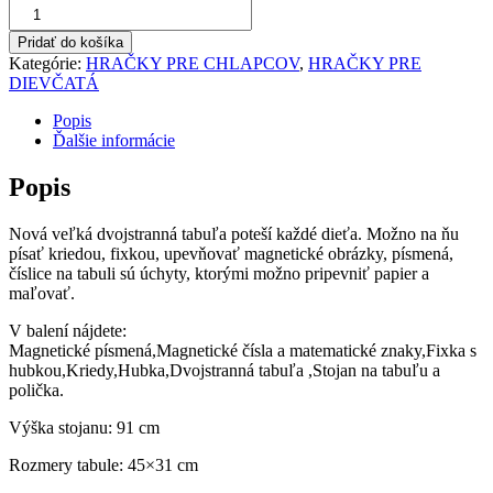
Magnetická
tabuľa
Pridať do košíka
so
Kategórie:
HRAČKY PRE CHLAPCOV
,
HRAČKY PRE
stojanom
DIEVČATÁ
dvojstranná
Popis
Ďalšie informácie
Popis
Nová veľká dvojstranná tabuľa poteší každé dieťa. Možno na ňu
písať kriedou, fixkou, upevňovať magnetické obrázky, písmená,
číslice na tabuli sú úchyty, ktorými možno pripevniť papier a
maľovať.
V balení nájdete:
Magnetické písmená,Magnetické čísla a matematické znaky,Fixka s
hubkou,Kriedy,Hubka,Dvojstranná tabuľa ,Stojan na tabuľu a
polička.
Výška stojanu: 91 cm
Rozmery tabule: 45×31 cm