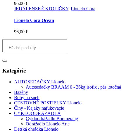
96,00
€
JEDÁLENSKÉ STOLIČKY
,
Lionelo Cora
Lionelo Cora Ocean
96,00
€
Kategórie
AUTOSEDAČKY Lionelo
Autosedačky BRAAM 0 - 36kg isofix , pás ,otočná
Bazény
Boby na sneh
CESTOVNÉ POSTIELKY Lionelo
Člny - Kajaky nafukovacie
CYKLOODRÁŽADLÁ
Cykloodrážadlo Boomerang
Odrážadlo Lionelo Arie
Detská ohrádka Lionelo