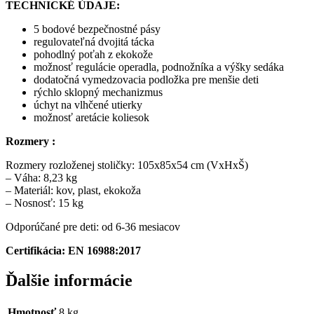
TECHNICKÉ ÚDAJE:
5 bodové bezpečnostné pásy
regulovateľná dvojitá tácka
pohodlný poťah z ekokože
možnosť regulácie operadla, podnožníka a výšky sedáka
dodatočná vymedzovacia podložka pre menšie deti
rýchlo sklopný mechanizmus
úchyt na vlhčené utierky
možnosť aretácie koliesok
Rozmery :
Rozmery rozloženej stoličky: 105x85x54 cm (VxHxŠ)
– Váha: 8,23 kg
– Materiál: kov, plast, ekokoža
– Nosnosť: 15 kg
Odporúčané pre deti: od 6-36 mesiacov
Certifikácia: EN 16988:2017
Ďalšie informácie
Hmotnosť
8 kg