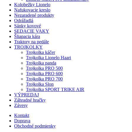
Kolobežky Lionelo
Nafukovacie kreslo
Nezaradené produkty
Odrážadlá
Sánky kovové
SEDACIE VAKY
Šliapacia kára
Traktory na pedále
TROJKOLKY
Trojkolka káčer
Trojkolka Lionelo Haari
Trojkolka panda
Trojkolka PRO 500
Trojkolka PRO 600
Trojkolka PRO 700
Trojkolka Slon
Trojkolka SPORT TRIKE AIR
VÝPREDAJ
Záhradné hračky
Závesy
Kontakt
Doprava
Obchodné podmienky