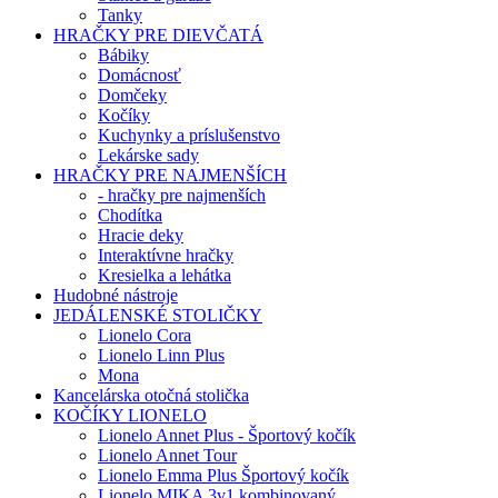
Tanky
HRAČKY PRE DIEVČATÁ
Bábiky
Domácnosť
Domčeky
Kočíky
Kuchynky a príslušenstvo
Lekárske sady
HRAČKY PRE NAJMENŠÍCH
- hračky pre najmenších
Chodítka
Hracie deky
Interaktívne hračky
Kresielka a lehátka
Hudobné nástroje
JEDÁLENSKÉ STOLIČKY
Lionelo Cora
Lionelo Linn Plus
Mona
Kancelárska otočná stolička
KOČÍKY LIONELO
Lionelo Annet Plus - Športový kočík
Lionelo Annet Tour
Lionelo Emma Plus Športový kočík
Lionelo MIKA 3v1 kombinovaný