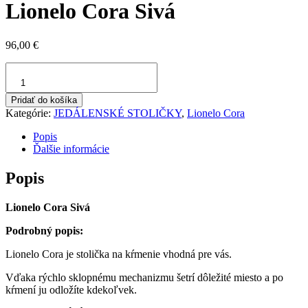
Lionelo Cora Sivá
96,00
€
množstvo
Lionelo
Cora
Pridať do košíka
Sivá
Kategórie:
JEDÁLENSKÉ STOLIČKY
,
Lionelo Cora
Popis
Ďalšie informácie
Popis
Lionelo Cora Sivá
Podrobný popis:
Lionelo Cora je stolička na kŕmenie vhodná pre vás.
Vďaka rýchlo sklopnému mechanizmu šetrí dôležité miesto a po
kŕmení ju odložíte kdekoľvek.