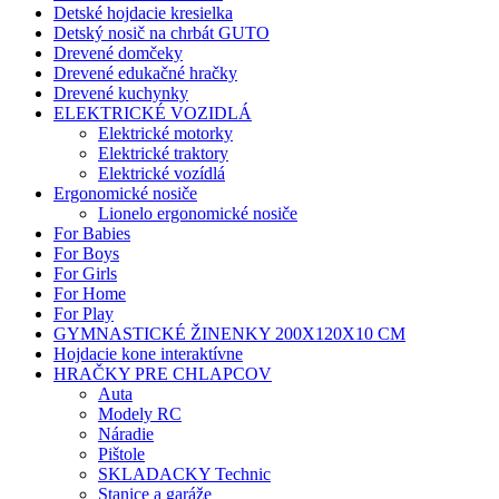
Detské hojdacie kresielka
Detský nosič na chrbát GUTO
Drevené domčeky
Drevené edukačné hračky
Drevené kuchynky
ELEKTRICKÉ VOZIDLÁ
Elektrické motorky
Elektrické traktory
Elektrické vozídlá
Ergonomické nosiče
Lionelo ergonomické nosiče
For Babies
For Boys
For Girls
For Home
For Play
GYMNASTICKÉ ŽINENKY 200X120X10 CM
Hojdacie kone interaktívne
HRAČKY PRE CHLAPCOV
Auta
Modely RC
Náradie
Pištole
SKLADACKY Technic
Stanice a garáže