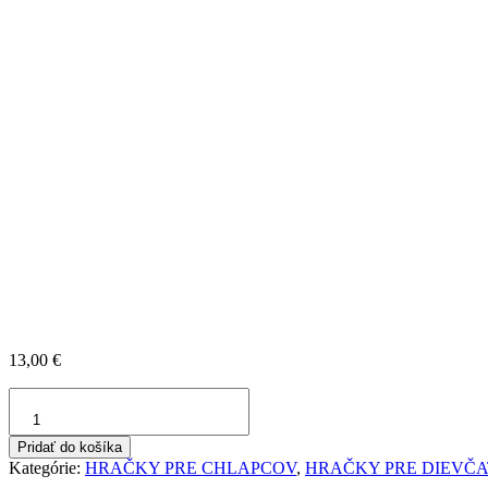
13,00
€
množstvo
Lekársky
kufrík
Pridať do košíka
Kategórie:
HRAČKY PRE CHLAPCOV
,
HRAČKY PRE DIEVČ