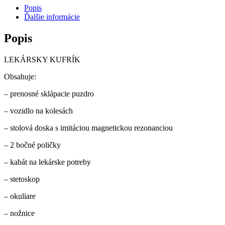
Popis
Ďalšie informácie
Popis
LEKÁRSKY KUFRÍK
Obsahuje:
– prenosné sklápacie puzdro
– vozidlo na kolesách
– stolová doska s imitáciou magnetickou rezonanciou
– 2 bočné poličky
– kabát na lekárske potreby
– stetoskop
– okuliare
– nožnice