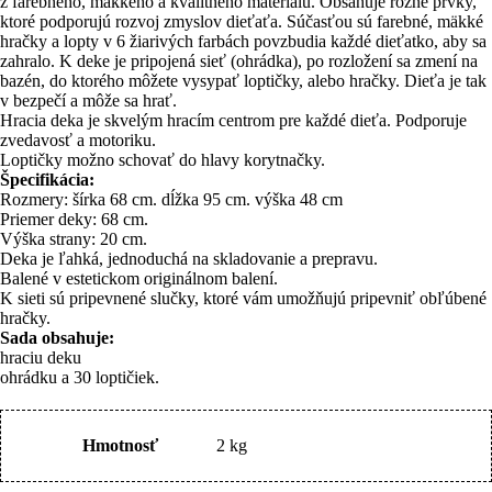
z farebného, ​​mäkkého a kvalitného materiálu. Obsahuje rôzne prvky,
ktoré podporujú rozvoj zmyslov dieťaťa. Súčasťou sú farebné, mäkké
hračky a lopty v 6 žiarivých farbách povzbudia každé dieťatko, aby sa
zahralo. K deke je pripojená sieť (ohrádka), po rozložení sa zmení na
bazén, do ktorého môžete vysypať loptičky, alebo hračky. Dieťa je tak
v bezpečí a môže sa hrať.
Hracia deka je skvelým hracím centrom pre každé dieťa. Podporuje
zvedavosť a motoriku.
Loptičky možno schovať do hlavy korytnačky.
Špecifikácia:
Rozmery: šírka 68 cm. dĺžka 95 cm. výška 48 cm
Priemer deky: 68 cm.
Výška strany: 20 cm.
Deka je ľahká, jednoduchá na skladovanie a prepravu.
Balené v estetickom originálnom balení.
K sieti sú pripevnené slučky, ktoré vám umožňujú pripevniť obľúbené
hračky.
Sada obsahuje:
hraciu deku
ohrádku a 30 loptičiek.
Hmotnosť
2 kg