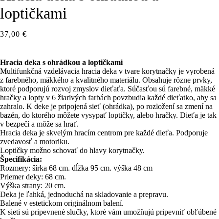
loptičkami
37,00
€
Hracia deka s ohrádkou a loptičkami
Multifunkčná vzdelávacia hracia deka v tvare korytnačky je vyrobená
z farebného, ​​mäkkého a kvalitného materiálu. Obsahuje rôzne prvky,
ktoré podporujú rozvoj zmyslov dieťaťa. Súčasťou sú farebné, mäkké
hračky a lopty v 6 žiarivých farbách povzbudia každé dieťatko, aby sa
zahralo. K deke je pripojená sieť (ohrádka), po rozložení sa zmení na
bazén, do ktorého môžete vysypať loptičky, alebo hračky. Dieťa je tak
v bezpečí a môže sa hrať.
Hracia deka je skvelým hracím centrom pre každé dieťa. Podporuje
zvedavosť a motoriku.
Loptičky možno schovať do hlavy korytnačky.
Špecifikácia:
Rozmery: šírka 68 cm. dĺžka 95 cm. výška 48 cm
Priemer deky: 68 cm.
Výška strany: 20 cm.
Deka je ľahká, jednoduchá na skladovanie a prepravu.
Balené v estetickom originálnom balení.
K sieti sú pripevnené slučky, ktoré vám umožňujú pripevniť obľúbené