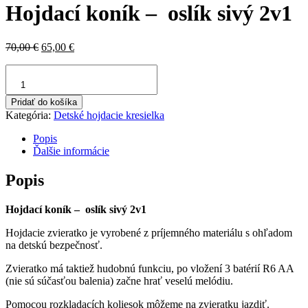
Hojdací koník – oslík sivý 2v1
Pôvodná
Aktuálna
70,00
€
65,00
€
cena
cena
množstvo
bola:
je:
Hojdací
70,00 €.
65,00 €.
koník
Pridať do košíka
–
Kategória:
Detské hojdacie kresielka
oslík
Popis
sivý
Ďalšie informácie
2v1
Popis
Hojdací koník – oslík sivý 2v1
Hojdacie zvieratko je vyrobené z príjemného materiálu s ohľadom
na detskú bezpečnosť.
Zvieratko má taktiež hudobnú funkciu, po vložení 3 batérií R6 AA
(nie sú súčasťou balenia) začne hrať veselú melódiu.
Pomocou rozkladacích koliesok môžeme na zvieratku jazdiť.