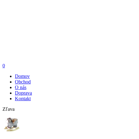
0
Domov
Obchod
O nás
Doprava
Kontakt
Zľava