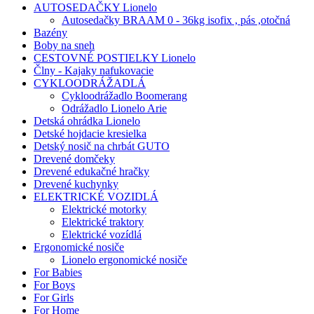
AUTOSEDAČKY Lionelo
Autosedačky BRAAM 0 - 36kg isofix , pás ,otočná
Bazény
Boby na sneh
CESTOVNÉ POSTIELKY Lionelo
Člny - Kajaky nafukovacie
CYKLOODRÁŽADLÁ
Cykloodrážadlo Boomerang
Odrážadlo Lionelo Arie
Detská ohrádka Lionelo
Detské hojdacie kresielka
Detský nosič na chrbát GUTO
Drevené domčeky
Drevené edukačné hračky
Drevené kuchynky
ELEKTRICKÉ VOZIDLÁ
Elektrické motorky
Elektrické traktory
Elektrické vozídlá
Ergonomické nosiče
Lionelo ergonomické nosiče
For Babies
For Boys
For Girls
For Home