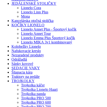
JEDÁLENSKÉ STOLIČKY
Lionelo Cora
Lionelo Linn Plus
Mona
Kancelárska otočná stolička
KOČÍKY LIONELO
Lionelo Annet Plus - Športový kočík
Lionelo Annet Tour
Lionelo Emma Plus Športový kočík
Lionelo MIKA 3v1 kombinovaný
Kolobežky Lionelo
Nafukovacie kreslo
Nezaradené produkty
Odrážadlá
Sánky kovové
SEDACIE VAKY
Šliapacia kára
Traktory na pedále
TROJKOLKY
Trojkolka káčer
Trojkolka Lionelo Haari
Trojkolka panda
Trojkolka PRO 500
Trojkolka PRO 600
Trojkolka PRO 700