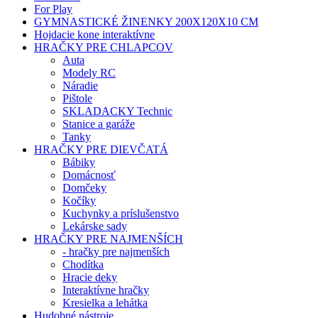
For Play
GYMNASTICKÉ ŽINENKY 200X120X10 CM
Hojdacie kone interaktívne
HRAČKY PRE CHLAPCOV
Auta
Modely RC
Náradie
Pištole
SKLADACKY Technic
Stanice a garáže
Tanky
HRAČKY PRE DIEVČATÁ
Bábiky
Domácnosť
Domčeky
Kočíky
Kuchynky a príslušenstvo
Lekárske sady
HRAČKY PRE NAJMENŠÍCH
- hračky pre najmenších
Chodítka
Hracie deky
Interaktívne hračky
Kresielka a lehátka
Hudobné nástroje