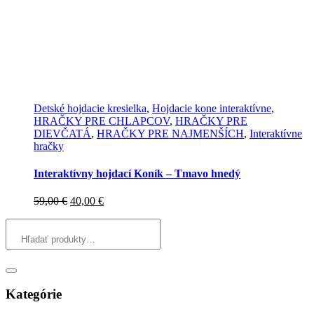
Detské hojdacie kresielka
,
Hojdacie kone interaktívne
,
HRAČKY PRE CHLAPCOV
,
HRAČKY PRE
DIEVČATÁ
,
HRAČKY PRE NAJMENŠÍCH
,
Interaktívne
hračky
Interaktívny hojdací Koník – Tmavo hnedý
Pôvodná
Aktuálna
59,00
€
40,00
€
cena
cena
bola:
je:
59,00 €.
40,00 €.
Kategórie