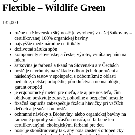
Flexible – Wildlife Green
135,00
€
ručne na Slovensku šitý nosič je vyrobený z našej šatkoviny –
certifikovanej 100% organickej bavlny
najvyššie medzinárodné certifikáty
doživotná záruka spôn
komponenty slovenskej a českej výroby, vyrábanej nám na
mieru
šatkovina je farbená a tkaná na Slovensku a v Čechách
nosič je navrhnutý na základe odborných doporučení a
následných testov v spolupráci s odborníkmi z oblasti
pediatrie, detskej ortopédie, pôrodníctva a neonatológie,
garant ortopéd
je ergonomický nielen pre dieťa, ale aj pre nositeľa, čím
obidvom poskytuje zdravé, pohodlné a bezpečné nosenie
fixačná kapucňa zabezpečuje fixáciu hlavičky pri väčších
deťoch a je súčasťou nosiča
ochranné návleky z Biobavlny, alebo organickej bavlny na
ramenné popruhy sú súčasťou nosiča, sú farbené len
certifikovanými, ekologickými farbami pre deti
nosič je skonštruovaný tak, aby bola zaistená ortopedicky