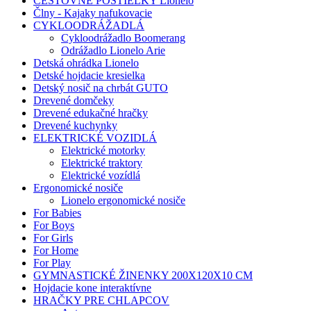
CESTOVNÉ POSTIELKY Lionelo
Člny - Kajaky nafukovacie
CYKLOODRÁŽADLÁ
Cykloodrážadlo Boomerang
Odrážadlo Lionelo Arie
Detská ohrádka Lionelo
Detské hojdacie kresielka
Detský nosič na chrbát GUTO
Drevené domčeky
Drevené edukačné hračky
Drevené kuchynky
ELEKTRICKÉ VOZIDLÁ
Elektrické motorky
Elektrické traktory
Elektrické vozídlá
Ergonomické nosiče
Lionelo ergonomické nosiče
For Babies
For Boys
For Girls
For Home
For Play
GYMNASTICKÉ ŽINENKY 200X120X10 CM
Hojdacie kone interaktívne
HRAČKY PRE CHLAPCOV