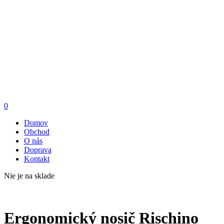
0
Domov
Obchod
O nás
Doprava
Kontakt
Nie je na sklade
Ergonomický nosič Rischino