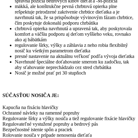
správna pozícia bedrových kĺbov dieťaťa -M-pozícia
mäkká, ale konštrukčne pevná chrbtová opierka plne
rešpektuje prirodzené zakrivenie chrbtice dieťatka a je
navrhnutá tak, že sa prispôsobuje vývinovým fázam chrbtice,
čím poskytuje dokonalú podporu chrbátika
chrbtová opierka navrhnutá a upravená tak, aby poskytovala
komfort a väčšiu podporu aj deťom vyššieho veku, rovnako
ako aj bábätkám
regulovanie šírky, výšky a záhlavia z neho robia flexibilný
nosič ku vśetkým parametrom dieťatka
presné nastavenie na aktuálnu veľkosť podľa vývoja dieťatka
Navrhnuté špeciálne doťahovanie smerom ku zadočku, tak
aby sťahovanie neprechádzalo cez stred chrbátika
Nosič je možné prať pri 30 stupňoch
SÚČASŤOU NOSIČA JE:
Kapucňa na fixáciu hlavičky
Ochranné návleky na ramenné popruhy
Regulovanie šírky a výšky nosiča a tiež regulovanie fixácie hlavičky
Regulovateľné vystužené popruhy a bedrový pás
Bezpečnostné istenie spôn a praciek
Rolovanie nosiča v prípade nenosenia dieťaťa