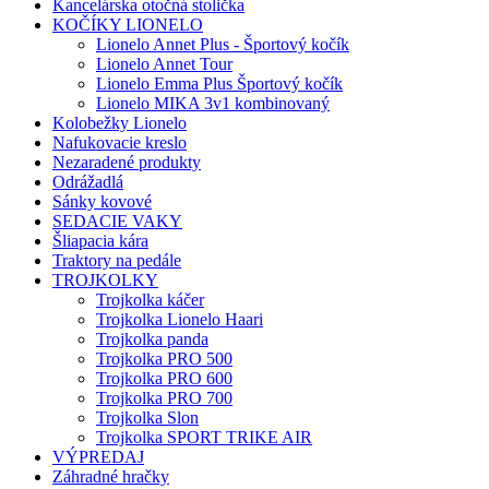
Kancelárska otočná stolička
KOČÍKY LIONELO
Lionelo Annet Plus - Športový kočík
Lionelo Annet Tour
Lionelo Emma Plus Športový kočík
Lionelo MIKA 3v1 kombinovaný
Kolobežky Lionelo
Nafukovacie kreslo
Nezaradené produkty
Odrážadlá
Sánky kovové
SEDACIE VAKY
Šliapacia kára
Traktory na pedále
TROJKOLKY
Trojkolka káčer
Trojkolka Lionelo Haari
Trojkolka panda
Trojkolka PRO 500
Trojkolka PRO 600
Trojkolka PRO 700
Trojkolka Slon
Trojkolka SPORT TRIKE AIR
VÝPREDAJ
Záhradné hračky