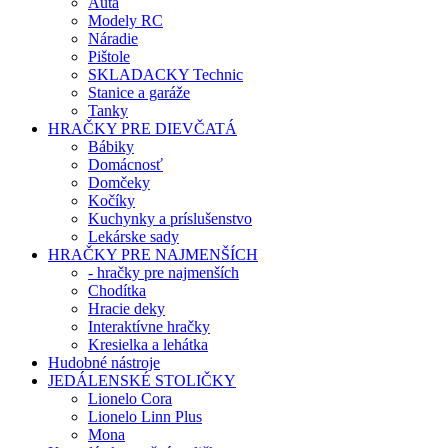
Auta
Modely RC
Náradie
Pištole
SKLADACKY Technic
Stanice a garáže
Tanky
HRAČKY PRE DIEVČATÁ
Bábiky
Domácnosť
Domčeky
Kočíky
Kuchynky a príslušenstvo
Lekárske sady
HRAČKY PRE NAJMENŠÍCH
- hračky pre najmenších
Chodítka
Hracie deky
Interaktívne hračky
Kresielka a lehátka
Hudobné nástroje
JEDÁLENSKÉ STOLIČKY
Lionelo Cora
Lionelo Linn Plus
Mona