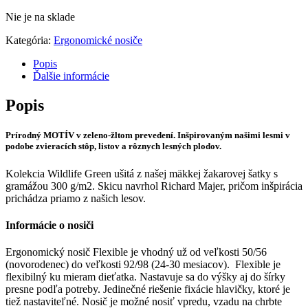
Nie je na sklade
Kategória:
Ergonomické nosiče
Popis
Ďalšie informácie
Popis
Prírodný MOTÍV v zeleno-žltom prevedení. Inšpirovaným našimi lesmi v
podobe zvieracích stôp, listov a rôznych lesných plodov.
Kolekcia Wildlife Green ušitá z našej mäkkej žakarovej šatky s
gramážou 300 g/m2. Skicu navrhol Richard Majer, pričom inšpirácia
prichádza priamo z našich lesov.
Informácie o nosiči
Ergonomický nosič Flexible je vhodný už od veľkosti 50/56
(novorodenec) do veľkosti 92/98 (24-30 mesiacov). Flexible je
flexibilný ku mieram dieťatka. Nastavuje sa do výšky aj do šírky
presne podľa potreby. Jedinečné riešenie fixácie hlavičky, ktoré je
tiež nastaviteľné. Nosič je možné nosiť vpredu, vzadu na chrbte