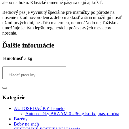
alebo na boku. Klasické ramenné pásy sa dajú aj krížiť.
Bedrový pás je vyvinutý špeciálne pre mamičky po pôrode na
nosenie už od novorodenca. Jeho mäkkosť a šíria umožňujú nosiť
už od prvých dní, nestláča maternicu, neprenáša do nej ťažisko a
umožňuje jej tým lepšiu regeneráciu počas prvých mesiacov
nosenia.
Ďalšie informácie
Hmotnosť
3 kg
Kategórie
AUTOSEDAČKY Lionelo
Autosedačky BRAAM 0 - 36kg isofix , pás ,otočná
Bazény
Boby na sneh