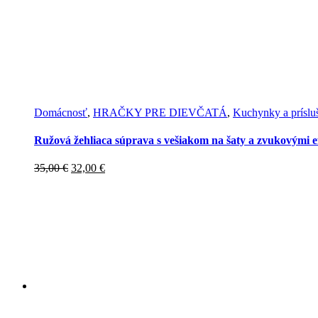
Domácnosť
,
HRAČKY PRE DIEVČATÁ
,
Kuchynky a príslu
Ružová žehliaca súprava s vešiakom na šaty a zvukovými e
Pôvodná
Aktuálna
35,00
€
32,00
€
cena
cena
bola:
je:
35,00 €.
32,00 €.