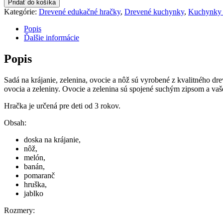
Pridať do košíka
na
Kategórie:
Drevené edukačné hračky
,
Drevené kuchynky
,
Kuchynky a
krájanie
Popis
Ďalšie informácie
Popis
Sadá na krájanie, zelenina, ovocie a nôž sú vyrobené z kvalitného d
ovocia a zeleniny. Ovocie a zelenina sú spojené suchým zipsom a vaš
Hračka je určená pre deti od 3 rokov.
Obsah:
doska na krájanie,
nôž,
melón,
banán,
pomaranč
hruška,
jablko
Rozmery: