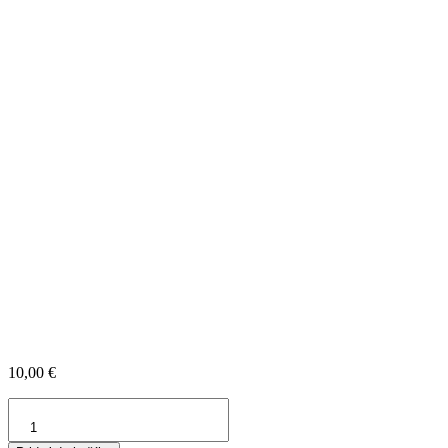
10,00
€
množstvo
Drevená
sadá