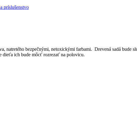
 príslušenstvo
reva, natretého bezpečnými, netoxickými farbami. Drevená sadá bude s
e dieťa ich bude môcť rozrezať na polovicu.