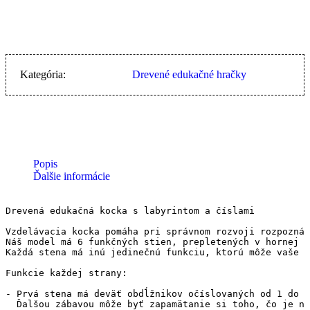
Kategória:
Drevené edukačné hračky
Popis
Ďalšie informácie
Drevená edukačná kocka s labyrintom a číslami  

Vzdelávacia kocka pomáha pri správnom rozvoji rozpoznáv
Náš model má 6 funkčných stien, prepletených v hornej č
Každá stena má inú jedinečnú funkciu, ktorú môže vaše d
Funkcie každej strany:

- Prvá stena má deväť obdĺžnikov očíslovaných od 1 do 9
  Ďalšou zábavou môže byť zapamätanie si toho, čo je na