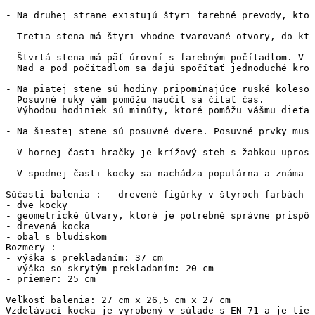
- Na druhej strane existujú štyri farebné prevody, ktor
- Tretia stena má štyri vhodne tvarované otvory, do kto
- Štvrtá stena má päť úrovní s farebným počítadlom. V k
  Nad a pod počítadlom sa dajú spočítať jednoduché krok
- Na piatej stene sú hodiny pripomínajúce ruské koleso.
  Posuvné ruky vám pomôžu naučiť sa čítať čas. 

  Výhodou hodiniek sú minúty, ktoré pomôžu vášmu dieťať
- Na šiestej stene sú posuvné dvere. Posuvné prvky musi
- V hornej časti hračky je krížový steh s žabkou uprost
- V spodnej časti kocky sa nachádza populárna a známa č
Súčasti balenia : - drevené figúrky v štyroch farbách 

- dve kocky 

- geometrické útvary, ktoré je potrebné správne prispôs
- drevená kocka 

- obal s bludiskom 

Rozmery : 

- výška s prekladaním: 37 cm 

- výška so skrytým prekladaním: 20 cm 

- priemer: 25 cm 

Veľkosť balenia: 27 cm x 26,5 cm x 27 cm 

Vzdelávací kocka je vyrobený v súlade s EN 71 a je tiež