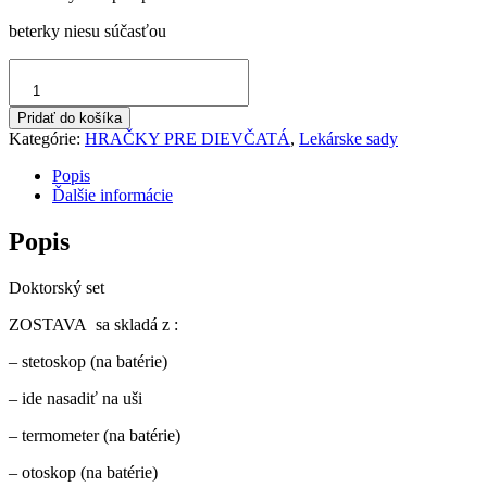
beterky niesu súčasťou
množstvo
Doktorský
set
Pridať do košíka
na
Kategórie:
HRAČKY PRE DIEVČATÁ
,
Lekárske sady
baterky
Popis
Ďalšie informácie
Popis
Doktorský set
ZOSTAVA sa skladá z :
– stetoskop (na batérie)
– ide nasadiť na uši
– termometer (na batérie)
– otoskop (na batérie)