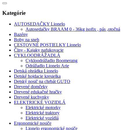
Kategórie
AUTOSEDAČKY Lionelo
Autosedačky BRAAM 0 - 36kg isofix , pás ,otočná
Bazény
Boby na sneh
CESTOVNÉ POSTIELKY Lionelo
Člny - Kajaky nafukovacie
CYKLOODRÁŽADLÁ
Cykloodrážadlo Boomerang
Odrážadlo Lionelo Arie
Detská ohrádka Lionelo
Detské hojdacie kresielka
Detský nosič na chrbát GUTO
Drevené domčeky
Drevené edukačné hračky
Drevené kuchynky
ELEKTRICKÉ VOZIDLÁ
Elektrické motorky
Elektrické traktory
Elektrické vozídlá
Ergonomické nosiče
Lionelo ergonomické nosiče