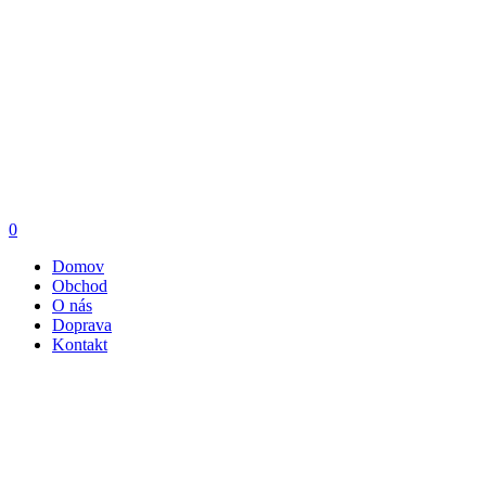
0
Domov
Obchod
O nás
Doprava
Kontakt