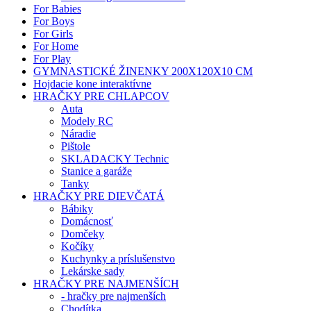
For Babies
For Boys
For Girls
For Home
For Play
GYMNASTICKÉ ŽINENKY 200X120X10 CM
Hojdacie kone interaktívne
HRAČKY PRE CHLAPCOV
Auta
Modely RC
Náradie
Pištole
SKLADACKY Technic
Stanice a garáže
Tanky
HRAČKY PRE DIEVČATÁ
Bábiky
Domácnosť
Domčeky
Kočíky
Kuchynky a príslušenstvo
Lekárske sady
HRAČKY PRE NAJMENŠÍCH
- hračky pre najmenších
Chodítka