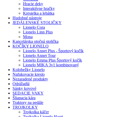
Hracie deky
Interaktívne hračky
Kresielka a lehátka
Hudobné nástroje
JEDÁLENSKÉ STOLIČKY
Lionelo Cora
Lionelo Linn Plus
Mona
Kancelárska otočná stolička
KOČÍKY LIONELO
Lionelo Annet Plus - Športový kočík
Lionelo Annet Tour
Lionelo Emma Plus Športový kočík
Lionelo MIKA 3v1 kombinovaný
Kolobežky Lionelo
Nafukovacie kreslo
Nezaradené produkty
Odrážadlá
Sánky kovové
SEDACIE VAKY
Šliapacia kára
Traktory na pedále
TROJKOLKY
Trojkolka káčer
Trojkolka Lionelo Haari