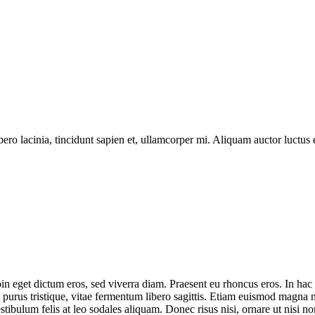
libero lacinia, tincidunt sapien et, ullamcorper mi. Aliquam auctor luc
eget dictum eros, sed viverra diam. Praesent eu rhoncus eros. In hac hab
purus tristique, vitae fermentum libero sagittis. Etiam euismod magna 
tibulum felis at leo sodales aliquam. Donec risus nisi, ornare ut nisi n