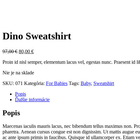
Dino Sweatshirt
Pôvodná
Aktuálna
97,00
€
80,00
€
cena
cena
Proin id nisl semper, elementum lacus vel, egestas nunc. Praesent id 
bola:
je:
97,00 €.
80,00 €.
Nie je na sklade
SKU:
071
Kategória:
For Babies
Tags:
Baby
,
Sweatshirt
Popis
Ďalšie informácie
Popis
Maecenas iaculis mauris lacus, nec bibendum tellus maximus non. Proin 
pharetra. Aenean cursus congue est non dignissim. Ut mattis augue eu 
ac ante ipsum primis in faucibus. Quisque id ullamcorper ex. Etiam ves