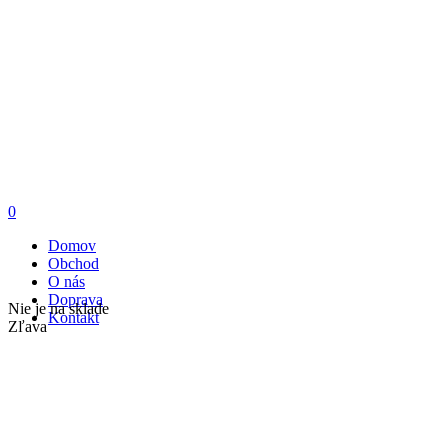
0
Domov
Obchod
O nás
Doprava
Nie je na sklade
Kontakt
Zľava