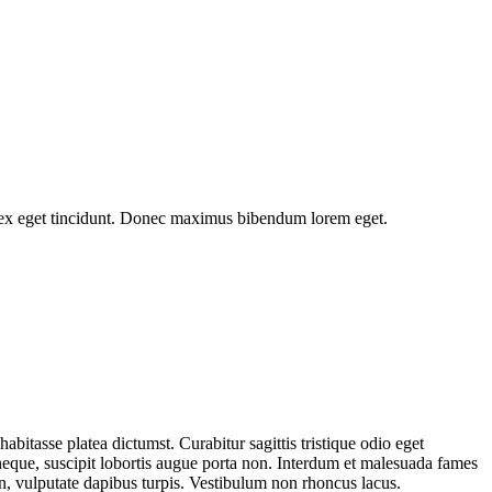
tus ex eget tincidunt. Donec maximus bibendum lorem eget.
itasse platea dictumst. Curabitur sagittis tristique odio eget
neque, suscipit lobortis augue porta non. Interdum et malesuada fames
on, vulputate dapibus turpis. Vestibulum non rhoncus lacus.