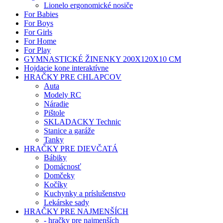
Lionelo ergonomické nosiče
For Babies
For Boys
For Girls
For Home
For Play
GYMNASTICKÉ ŽINENKY 200X120X10 CM
Hojdacie kone interaktívne
HRAČKY PRE CHLAPCOV
Auta
Modely RC
Náradie
Pištole
SKLADACKY Technic
Stanice a garáže
Tanky
HRAČKY PRE DIEVČATÁ
Bábiky
Domácnosť
Domčeky
Kočíky
Kuchynky a príslušenstvo
Lekárske sady
HRAČKY PRE NAJMENŠÍCH
- hračky pre najmenších