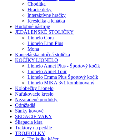
Chodítka
Hracie deky
Interaktívne hračky
Kresielka a lehátka
Hudobné nástroje
JEDÁLENSKÉ STOLIČKY
Lionelo Cora
Lionelo Linn Plus
Mona
Kancelárska otočná stolička
KOČÍKY LIONELO
Lionelo Annet Plus - Športový kočík
Lionelo Annet Tour
Lionelo Emma Plus Športový kočík
Lionelo MIKA 3v1 kombinovaný
Kolobežky Lionelo
Nafukovacie kreslo
Nezaradené produkty
Odrážadlá
Sánky kovové
SEDACIE VAKY
Šliapacia kára
Traktory na pedále
TROJKOLKY
Trojkolka káčer