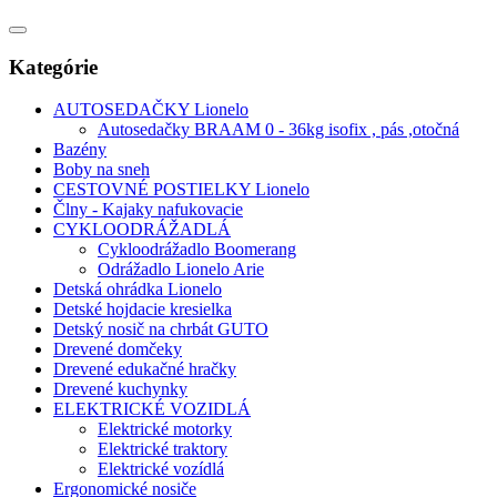
Kategórie
AUTOSEDAČKY Lionelo
Autosedačky BRAAM 0 - 36kg isofix , pás ,otočná
Bazény
Boby na sneh
CESTOVNÉ POSTIELKY Lionelo
Člny - Kajaky nafukovacie
CYKLOODRÁŽADLÁ
Cykloodrážadlo Boomerang
Odrážadlo Lionelo Arie
Detská ohrádka Lionelo
Detské hojdacie kresielka
Detský nosič na chrbát GUTO
Drevené domčeky
Drevené edukačné hračky
Drevené kuchynky
ELEKTRICKÉ VOZIDLÁ
Elektrické motorky
Elektrické traktory
Elektrické vozídlá
Ergonomické nosiče