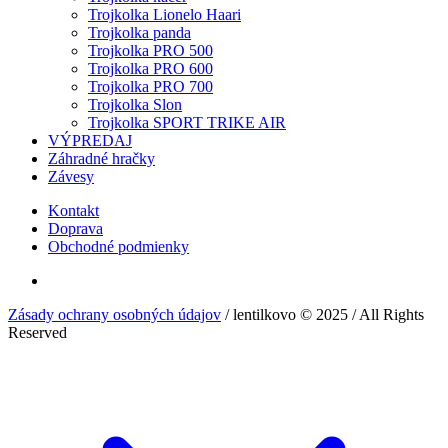
Trojkolka Lionelo Haari
Trojkolka panda
Trojkolka PRO 500
Trojkolka PRO 600
Trojkolka PRO 700
Trojkolka Slon
Trojkolka SPORT TRIKE AIR
VÝPREDAJ
Záhradné hračky
Závesy
Kontakt
Doprava
Obchodné podmienky
Zásady ochrany osobných údajov
/ lentilkovo © 2025 / All Rights
Reserved