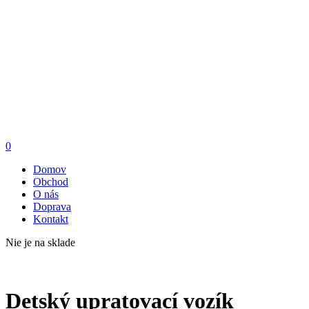
0
Domov
Obchod
O nás
Doprava
Kontakt
Nie je na sklade
Detský upratovací vozík