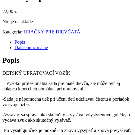
22,00
€
Nie je na sklade
Kategória:
HRAČKY PRE DIEVČATÁ
Popis
Ďalšie informácie
Popis
DETSKÝ UPRATOVACÍ VOZÍK
– Vysoko profesionálna sada pre malé dievča, ale môže byť aj
chlapca ktorí chcú pomáhať pri upratovaní.
-Sada je nápomocná tiež pri učení detí udržiavať čistotu a poriadok
vo svojej izbe.
-Vysávač sa správa ako skutočný – vysáva polystyrénové guličky a
vydáva zvuk ako skutočný vysávač.
-Po vysatí guličiek je možné ich znovu vysypať a znova povysávať.