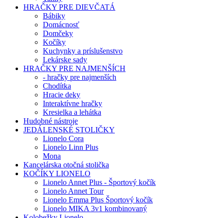
HRAČKY PRE DIEVČATÁ
Bábiky
Domácnosť
Domčeky
Kočíky
Kuchynky a príslušenstvo
Lekárske sady
HRAČKY PRE NAJMENŠÍCH
- hračky pre najmenších
Chodítka
Hracie deky
Interaktívne hračky
Kresielka a lehátka
Hudobné nástroje
JEDÁLENSKÉ STOLIČKY
Lionelo Cora
Lionelo Linn Plus
Mona
Kancelárska otočná stolička
KOČÍKY LIONELO
Lionelo Annet Plus - Športový kočík
Lionelo Annet Tour
Lionelo Emma Plus Športový kočík
Lionelo MIKA 3v1 kombinovaný
Kolobežky Lionelo