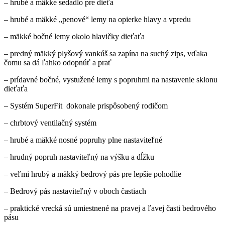
– hrubé a mäkké sedadlo pre dieťa
– hrubé a mäkké „penové“ lemy na opierke hlavy a vpredu
– mäkké bočné lemy okolo hlavičky dieťaťa
– predný mäkký plyšový vankúš sa zapína na suchý zips, vďaka
čomu sa dá ľahko odopnúť a prať
– prídavné bočné, vystužené lemy s popruhmi na nastavenie sklonu
dieťaťa
– Systém SuperFit dokonale prispôsobený rodičom
– chrbtový ventilačný systém
– hrubé a mäkké nosné popruhy plne nastaviteľné
– hrudný popruh nastaviteľný na výšku a dĺžku
– veľmi hrubý a mäkký bedrový pás pre lepšie pohodlie
– Bedrový pás nastaviteľný v oboch častiach
– praktické vrecká sú umiestnené na pravej a ľavej časti bedrového
pásu