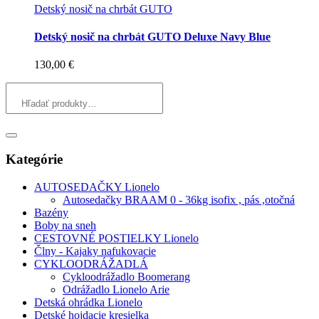
Detský nosič na chrbát GUTO
Detský nosič na chrbát GUTO Deluxe Navy Blue
130,00
€
Kategórie
AUTOSEDAČKY Lionelo
Autosedačky BRAAM 0 - 36kg isofix , pás ,otočná
Bazény
Boby na sneh
CESTOVNÉ POSTIELKY Lionelo
Člny - Kajaky nafukovacie
CYKLOODRÁŽADLÁ
Cykloodrážadlo Boomerang
Odrážadlo Lionelo Arie
Detská ohrádka Lionelo
Detské hojdacie kresielka