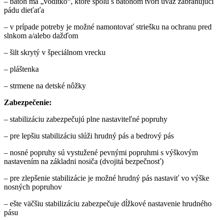
– batoh má „vodítko“, ktoré spolu s batohom tvorí úväz zabraňujúci
pádu dieťaťa
– v prípade potreby je možné namontovať striešku na ochranu pred
slnkom a/alebo dažďom
– šilt skrytý v špeciálnom vrecku
– pláštenka
– strmene na detské nôžky
Zabezpečenie:
– stabilizáciu zabezpečujú plne nastaviteľné popruhy
– pre lepšiu stabilizáciu slúži hrudný pás a bedrový pás
– nosné popruhy sú vystužené pevnými popruhmi s výškovým
nastavením na základni nosiča (dvojitá bezpečnosť)
– pre zlepšenie stabilizácie je možné hrudný pás nastaviť vo výške
nosných popruhov
– ešte väčšiu stabilizáciu zabezpečuje dĺžkové nastavenie hrudného
pásu