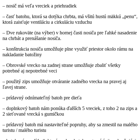
– nosič má veľa vreciek a priehradiek
– časť batohu, ktorá sa dotýka chrbta, má všitú hustú mäkkú „penu“,
ktorá zaisťuje ventiláciu a cirkuláciu vzduchu
– Dve rukoväte (na výber) v hornej časti nosiča pre ľahké nasadenie
na chrbát a prenášanie nosiča.
– konštrukcia nosiča umožňuje plne využiť priestor okolo rámu na
nakladanie batožiny
– Obrovské vrecko na zadnej strane umožňuje zbaliť všetky
potrebné aj nepotrebné veci
– použitý zips umožňuje otváranie zadného vrecka na pravej aj
ľavej strane.
– prídavný odnímateľný batoh pre dieťa
– doplnkový batoh nám ponúka ďalších 5 vreciek, z toho 2 na zips a
2 sieťované vrecká s gumičkou
– prídavný batoh má nastaviteľné popruhy, aby sa zmestil na malého
turistu / malého turistu