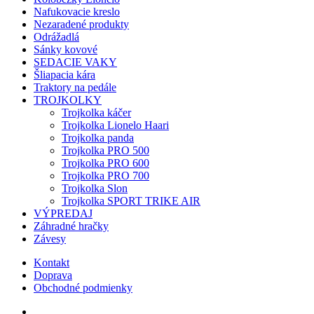
Nafukovacie kreslo
Nezaradené produkty
Odrážadlá
Sánky kovové
SEDACIE VAKY
Šliapacia kára
Traktory na pedále
TROJKOLKY
Trojkolka káčer
Trojkolka Lionelo Haari
Trojkolka panda
Trojkolka PRO 500
Trojkolka PRO 600
Trojkolka PRO 700
Trojkolka Slon
Trojkolka SPORT TRIKE AIR
VÝPREDAJ
Záhradné hračky
Závesy
Kontakt
Doprava
Obchodné podmienky