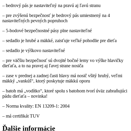
– bedrový pás je nastaviteľný na pravú aj ľavú stranu
– pre zvýšenú bezpečnosť je bedrový pás umiestnený na 4
nastaviteľných pevných popruhoch
– 5-bodové bezpečnostné pásy plne nastaviteľné
– sedadlo je hrubé a mäkké, zaisťuje veľké pohodlie pre dieťa
– sedadlo je výškovo nastaviteľné
– pre väčšiu bezpečnosť sú dvojité bočné lemy vo výške hlavičky
dieťaťa, a to na pravej aj ľavej strane nosiča
– zase v prednej a zadnej časti hlavy má nosič všitý hrubý, veľmi
mäkký „vankúš“, ktorý poskytuje mäkkú oporu
– batoh má „vodítko“, ktoré spolu s batohom tvorí úväz zabraňujúci
pádu dieťaťa – novinka!
– Norma kvality: EN 13209-1: 2004
– má certifikát TUV
Ďalšie informácie