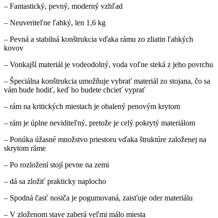
– Fantastický, pevný, moderný vzhľad
– Neuveriteľne ľahký, len 1,6 kg
– Pevná a stabilná konštrukcia vďaka rámu zo zliatin ľahkých
kovov
– Vonkajší materiál je vodeodolný, voda voľne steká z jeho povrchu
– Špeciálna konštrukcia umožňuje vybrať materiál zo stojana, čo sa
vám bude hodiť, keď ho budete chcieť vyprať
– rám na kritických miestach je obalený penovým krytom
– rám je úplne neviditeľný, pretože je celý pokrytý materiálom
– Ponúka úžasné množstvo priestoru vďaka štruktúre založenej na
skrytom ráme
– Po rozložení stojí pevne na zemi
– dá sa zložiť prakticky naplocho
– Spodná časť nosiča je pogumovaná, zaisťuje oder materiálu
– V zloženom stave zaberá veľmi málo miesta