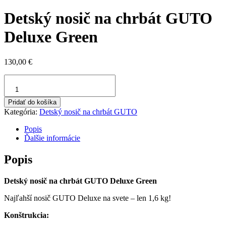
Detský nosič na chrbát GUTO
Deluxe Green
130,00
€
množstvo
Detský
nosič
Pridať do košíka
na
Kategória:
Detský nosič na chrbát GUTO
chrbát
GUTO
Popis
Deluxe
Ďalšie informácie
Green
Popis
Detský nosič na chrbát GUTO Deluxe Green
Najľahší nosič GUTO Deluxe na svete – len 1,6 kg!
Konštrukcia: