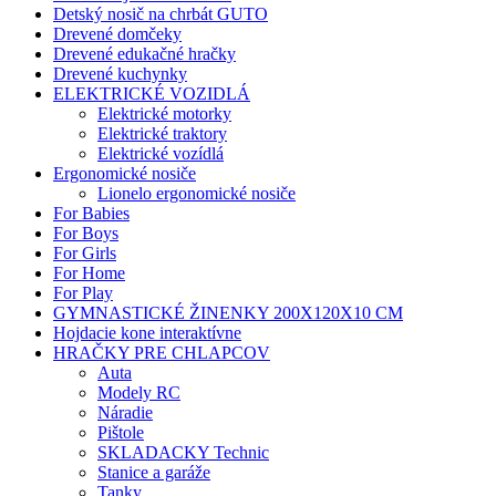
Detský nosič na chrbát GUTO
Drevené domčeky
Drevené edukačné hračky
Drevené kuchynky
ELEKTRICKÉ VOZIDLÁ
Elektrické motorky
Elektrické traktory
Elektrické vozídlá
Ergonomické nosiče
Lionelo ergonomické nosiče
For Babies
For Boys
For Girls
For Home
For Play
GYMNASTICKÉ ŽINENKY 200X120X10 CM
Hojdacie kone interaktívne
HRAČKY PRE CHLAPCOV
Auta
Modely RC
Náradie
Pištole
SKLADACKY Technic
Stanice a garáže
Tanky