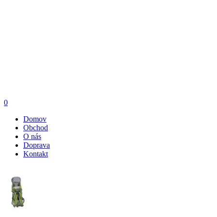
0
Domov
Obchod
O nás
Doprava
Kontakt