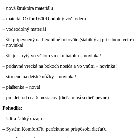
– nová štruktúra materiálu
– materiál Oxford 600D odolný voči oderu
– vodeodolný materiál
– šilt pripevnený na flexibilné rukoväte (stabilný aj pri silnom vetre)
– novinka!
– šilt je skrytý vo všitom vrecku batohu – novinka!
– prídavné vrecká na bokoch nosiča a vo vnútri – novinka!
– strmene na detské nôžky – novinka!
– pláštenka – nová!
– pre deti od cca 6 mesiacov (dieťa musí sedieť pevne)
Pohodlie:
– Ultra ľahký dizajn
– Systém KomfortFit, perfektne sa prispôsobí dieťaťu