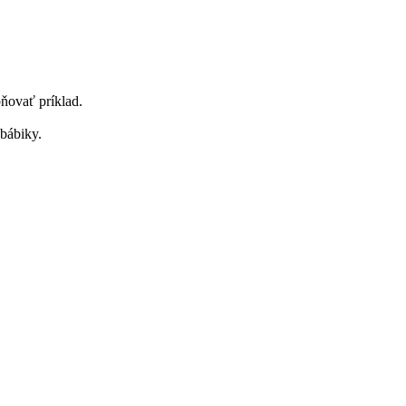
bňovať príklad.
bábiky.