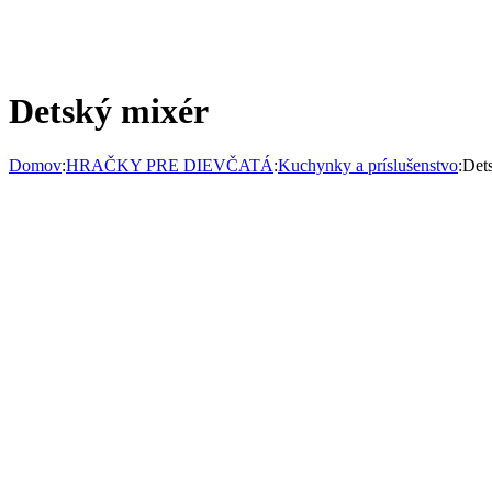
Detský mixér
Domov
:
HRAČKY PRE DIEVČATÁ
:
Kuchynky a príslušenstvo
:
Det