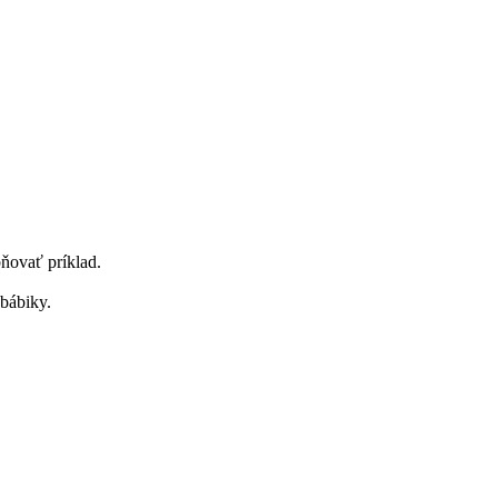
bňovať príklad.
bábiky.