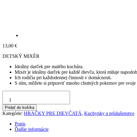
13,00
€
DETSKÝ MIXÉR
Ideálny darček pre malého kuchára.
Mixér je ideálny darček pre každé dievča, ktorá miluje napodo
Ich rodičia pri každodennej činnosti v domácnosti.
S ním, môžete si pripraviť mnoho chutných pokrmov pre svoje 
množstvo
Detský
mixér
Pridať do košíka
Kategórie:
HRAČKY PRE DIEVČATÁ
,
Kuchynky a príslušenstvo
Popis
Ďalšie informácie