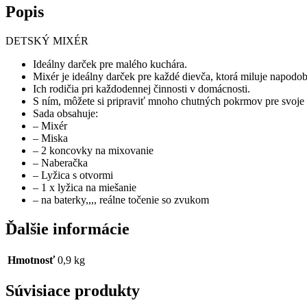
Popis
DETSKÝ MIXÉR
Ideálny darček pre malého kuchára.
Mixér je ideálny darček pre každé dievča, ktorá miluje napodo
Ich rodičia pri každodennej činnosti v domácnosti.
S ním, môžete si pripraviť mnoho chutných pokrmov pre svoje 
Sada obsahuje:
– Mixér
– Miska
– 2 koncovky na mixovanie
– Naberačka
– Lyžica s otvormi
– 1 x lyžica na miešanie
– na baterky,,,, reálne točenie so zvukom
Ďalšie informácie
Hmotnosť
0,9 kg
Súvisiace produkty