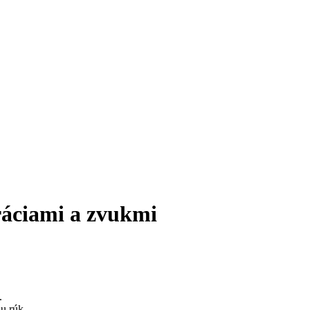
bráciami a zvukmi
.
u rúk.