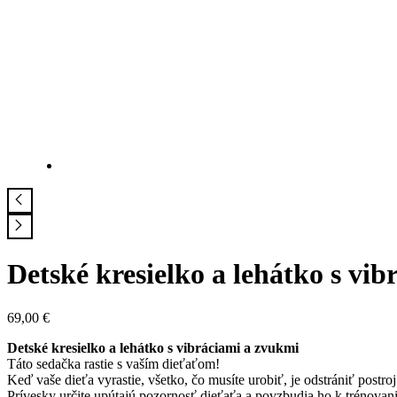
Detské kresielko a lehátko s vi
69,00
€
Detské kresielko a lehátko s vibráciami a zvukmi
Táto sedačka rastie s vaším dieťaťom!
Keď vaše dieťa vyrastie, všetko, čo musíte urobiť, je odstrániť postroj
Prívesky určite upútajú pozornosť dieťaťa a povzbudia ho k trénovani