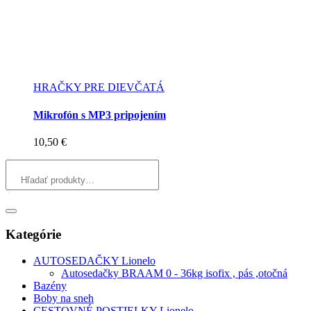
HRAČKY PRE DIEVČATÁ
Mikrofón s MP3 pripojením
10,50
€
Kategórie
AUTOSEDAČKY Lionelo
Autosedačky BRAAM 0 - 36kg isofix , pás ,otočná
Bazény
Boby na sneh
CESTOVNÉ POSTIELKY Lionelo