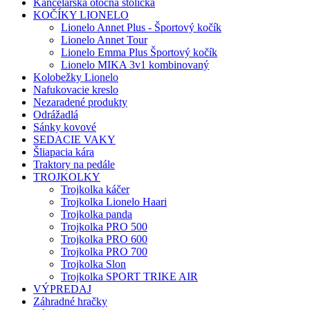
Kancelárska otočná stolička
KOČÍKY LIONELO
Lionelo Annet Plus - Športový kočík
Lionelo Annet Tour
Lionelo Emma Plus Športový kočík
Lionelo MIKA 3v1 kombinovaný
Kolobežky Lionelo
Nafukovacie kreslo
Nezaradené produkty
Odrážadlá
Sánky kovové
SEDACIE VAKY
Šliapacia kára
Traktory na pedále
TROJKOLKY
Trojkolka káčer
Trojkolka Lionelo Haari
Trojkolka panda
Trojkolka PRO 500
Trojkolka PRO 600
Trojkolka PRO 700
Trojkolka Slon
Trojkolka SPORT TRIKE AIR
VÝPREDAJ
Záhradné hračky