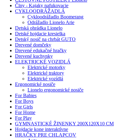
Člny - Kajaky nafukovacie
CYKLOODRÁŽADLÁ
Cykloodrážadlo Boomerang
Odrážadlo Lionelo Arie
Detská ohrádka Lionelo
Detské hojdacie kresielka
Detský nosič na chrbát GUTO
Drevené domčeky
Drevené edukačné hračky
Drevené kuchynky
ELEKTRICKÉ VOZIDLÁ
Elektrické motorky
Elektrické traktory
Elektrické vozídlá
Ergonomické nosiče
Lionelo ergonomické nosiče
For Babies
For Boys
For Girls
For Home
For Play
GYMNASTICKÉ ŽINENKY 200X120X10 CM
Hojdacie kone interaktívne
HRAČKY PRE CHLAPCOV