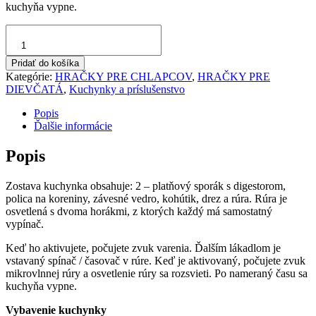
kuchyňa vypne.
množstvo
Detská
kuchynka
Pridať do košíka
so
Kategórie:
HRAČKY PRE CHLAPCOV
,
HRAČKY PRE
zvukom
DIEVČATÁ
,
Kuchynky a príslušenstvo
Popis
Ďalšie informácie
Popis
Zostava kuchynka obsahuje: 2 – platňový sporák s digestorom,
polica na koreniny, závesné vedro, kohútik, drez a rúra. Rúra je
osvetlená s dvoma horákmi, z ktorých každý má samostatný
vypínač.
Keď ho aktivujete, počujete zvuk varenia. Ďalším lákadlom je
vstavaný spínač / časovač v rúre. Keď je aktivovaný, počujete zvuk
mikrovlnnej rúry a osvetlenie rúry sa rozsvieti. Po nameraný času sa
kuchyňa vypne.
Vybavenie kuchynky