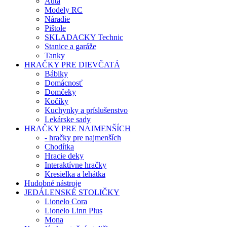
Auta
Modely RC
Náradie
Pištole
SKLADACKY Technic
Stanice a garáže
Tanky
HRAČKY PRE DIEVČATÁ
Bábiky
Domácnosť
Domčeky
Kočíky
Kuchynky a príslušenstvo
Lekárske sady
HRAČKY PRE NAJMENŠÍCH
- hračky pre najmenších
Chodítka
Hracie deky
Interaktívne hračky
Kresielka a lehátka
Hudobné nástroje
JEDÁLENSKÉ STOLIČKY
Lionelo Cora
Lionelo Linn Plus
Mona