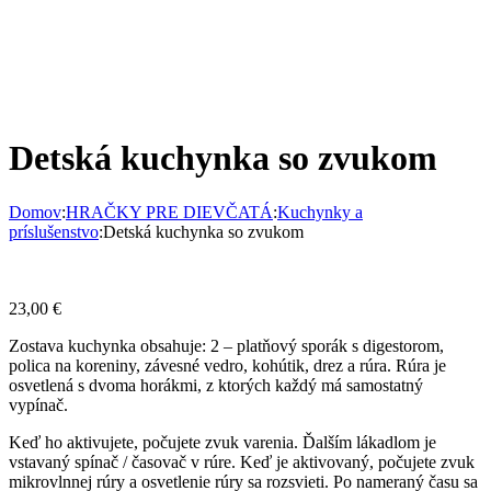
Detská kuchynka so zvukom
Domov
:
HRAČKY PRE DIEVČATÁ
:
Kuchynky a
príslušenstvo
:
Detská kuchynka so zvukom
23,00
€
Zostava kuchynka obsahuje: 2 – platňový sporák s digestorom,
polica na koreniny, závesné vedro, kohútik, drez a rúra. Rúra je
osvetlená s dvoma horákmi, z ktorých každý má samostatný
vypínač.
Keď ho aktivujete, počujete zvuk varenia. Ďalším lákadlom je
vstavaný spínač / časovač v rúre. Keď je aktivovaný, počujete zvuk
mikrovlnnej rúry a osvetlenie rúry sa rozsvieti. Po nameraný času sa