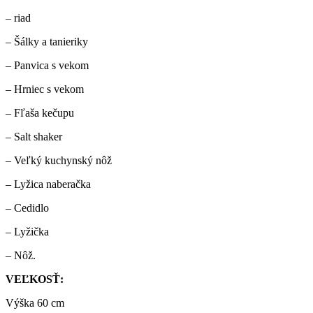
– riad
– Šálky a tanieriky
– Panvica s vekom
– Hrniec s vekom
– Fľaša kečupu
– Salt shaker
– Veľký kuchynský nôž
– Lyžica naberačka
– Cedidlo
– Lyžička
– Nôž.
VEĽKOSŤ:
Výška 60 cm