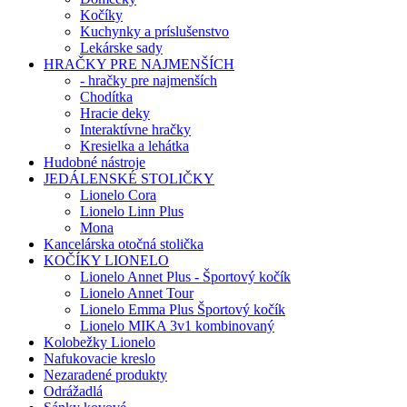
Kočíky
Kuchynky a príslušenstvo
Lekárske sady
HRAČKY PRE NAJMENŠÍCH
- hračky pre najmenších
Chodítka
Hracie deky
Interaktívne hračky
Kresielka a lehátka
Hudobné nástroje
JEDÁLENSKÉ STOLIČKY
Lionelo Cora
Lionelo Linn Plus
Mona
Kancelárska otočná stolička
KOČÍKY LIONELO
Lionelo Annet Plus - Športový kočík
Lionelo Annet Tour
Lionelo Emma Plus Športový kočík
Lionelo MIKA 3v1 kombinovaný
Kolobežky Lionelo
Nafukovacie kreslo
Nezaradené produkty
Odrážadlá