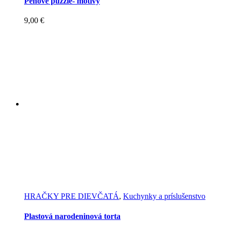
Penové puzzle- motívy
9,00
€
HRAČKY PRE DIEVČATÁ
,
Kuchynky a príslušenstvo
Plastová narodeninová torta