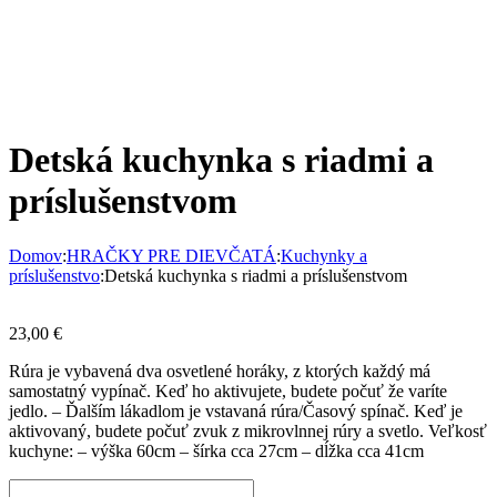
Detská kuchynka s riadmi a
príslušenstvom
Domov
:
HRAČKY PRE DIEVČATÁ
:
Kuchynky a
príslušenstvo
:
Detská kuchynka s riadmi a príslušenstvom
23,00
€
Rúra je vybavená dva osvetlené horáky, z ktorých každý má
samostatný vypínač. Keď ho aktivujete, budete počuť že varíte
jedlo. – Ďalším lákadlom je vstavaná rúra/Časový spínač. Keď je
aktivovaný, budete počuť zvuk z mikrovlnnej rúry a svetlo. Veľkosť
kuchyne: – výška 60cm – šírka cca 27cm – dĺžka cca 41cm
množstvo