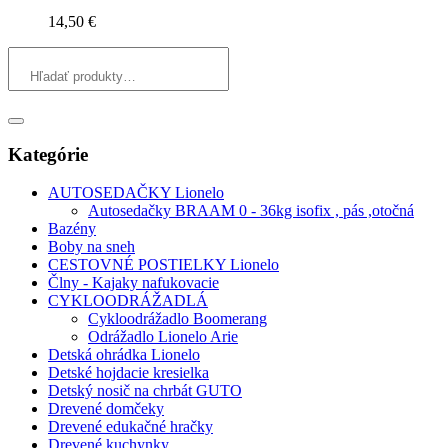
14,50
€
Kategórie
AUTOSEDAČKY Lionelo
Autosedačky BRAAM 0 - 36kg isofix , pás ,otočná
Bazény
Boby na sneh
CESTOVNÉ POSTIELKY Lionelo
Člny - Kajaky nafukovacie
CYKLOODRÁŽADLÁ
Cykloodrážadlo Boomerang
Odrážadlo Lionelo Arie
Detská ohrádka Lionelo
Detské hojdacie kresielka
Detský nosič na chrbát GUTO
Drevené domčeky
Drevené edukačné hračky
Drevené kuchynky