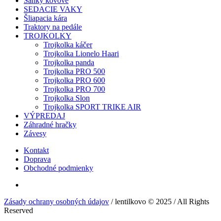
Sánky kovové
SEDACIE VAKY
Šliapacia kára
Traktory na pedále
TROJKOLKY
Trojkolka káčer
Trojkolka Lionelo Haari
Trojkolka panda
Trojkolka PRO 500
Trojkolka PRO 600
Trojkolka PRO 700
Trojkolka Slon
Trojkolka SPORT TRIKE AIR
VÝPREDAJ
Záhradné hračky
Závesy
Kontakt
Doprava
Obchodné podmienky
Zásady ochrany osobných údajov
/ lentilkovo © 2025 / All Rights
Reserved