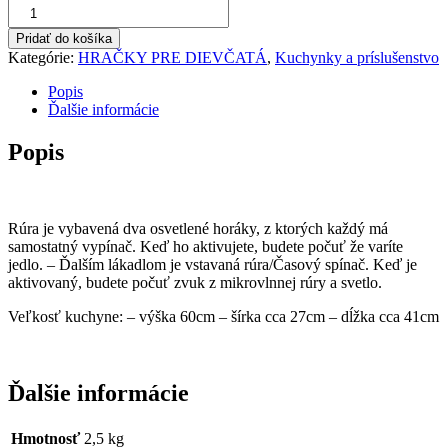
Detská
kuchynka
Pridať do košíka
s
Kategórie:
HRAČKY PRE DIEVČATÁ
,
Kuchynky a príslušenstvo
riadmi
a
Popis
príslušenstvom
Ďalšie informácie
Popis
Rúra je vybavená dva osvetlené horáky, z ktorých každý má
samostatný vypínač. Keď ho aktivujete, budete počuť že varíte
jedlo. – Ďalším lákadlom je vstavaná rúra/Časový spínač. Keď je
aktivovaný, budete počuť zvuk z mikrovlnnej rúry a svetlo.
Veľkosť kuchyne: – výška 60cm – šírka cca 27cm – dĺžka cca 41cm
Ďalšie informácie
Hmotnosť
2,5 kg