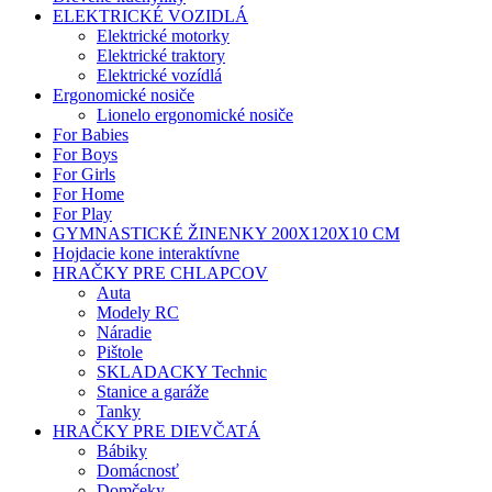
ELEKTRICKÉ VOZIDLÁ
Elektrické motorky
Elektrické traktory
Elektrické vozídlá
Ergonomické nosiče
Lionelo ergonomické nosiče
For Babies
For Boys
For Girls
For Home
For Play
GYMNASTICKÉ ŽINENKY 200X120X10 CM
Hojdacie kone interaktívne
HRAČKY PRE CHLAPCOV
Auta
Modely RC
Náradie
Pištole
SKLADACKY Technic
Stanice a garáže
Tanky
HRAČKY PRE DIEVČATÁ
Bábiky
Domácnosť
Domčeky