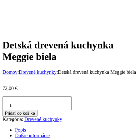
Detská drevená kuchynka
Meggie biela
Domov
:
Drevené kuchynky
:
Detská drevená kuchynka Meggie biela
72,00
€
množstvo
Detská
drevená
Pridať do košíka
kuchynka
Kategória:
Drevené kuchynky
Meggie
biela
Popis
Ďalšie informácie