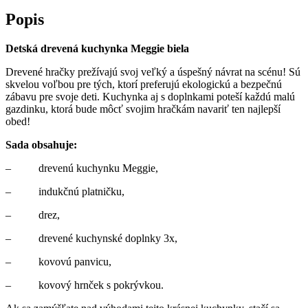
Popis
Detská drevená kuchynka Meggie biela
Drevené hračky prežívajú svoj veľký a úspešný návrat na scénu! Sú
skvelou voľbou pre tých, ktorí preferujú ekologickú a bezpečnú
zábavu pre svoje deti. Kuchynka aj s doplnkami poteší každú malú
gazdinku, ktorá bude môcť svojim hračkám navariť ten najlepší
obed!
Sada obsahuje:
– drevenú kuchynku Meggie,
– indukčnú platničku,
– drez,
– drevené kuchynské doplnky 3x,
– kovovú panvicu,
– kovový hrnček s pokrývkou.