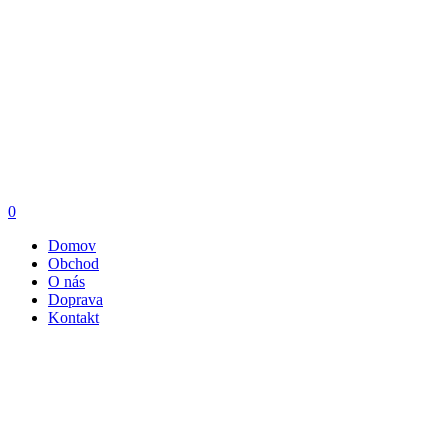
0
Domov
Obchod
O nás
Doprava
Kontakt