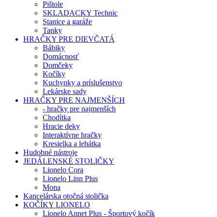
Pištole
SKLADACKY Technic
Stanice a garáže
Tanky
HRAČKY PRE DIEVČATÁ
Bábiky
Domácnosť
Domčeky
Kočíky
Kuchynky a príslušenstvo
Lekárske sady
HRAČKY PRE NAJMENŠÍCH
- hračky pre najmenších
Chodítka
Hracie deky
Interaktívne hračky
Kresielka a lehátka
Hudobné nástroje
JEDÁLENSKÉ STOLIČKY
Lionelo Cora
Lionelo Linn Plus
Mona
Kancelárska otočná stolička
KOČÍKY LIONELO
Lionelo Annet Plus - Športový kočík