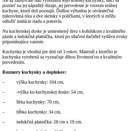
Ak sa zamýšľate nad výhodami tejto krásnej kuchynky, stačí sa
pozrieť na jej nápaditý dizajn, jej prevedenie je vzorom reálnej
kuchyne, ktorú deti poznajú. Ďalšou výhodou je otvárateľná
mikrovlnná rúra a dve skrinky s poličkami, v ktorých si môžu
odložiť imitácie riadu a potravín.
Na kuchynskej doske je umiestnený drez s kohútikom z kvalitného
plastu a indukčná platnička, ktorá po stlačení tlačidiel vydáva zvuky
pripomínajúce varenie.
Kuchynka je vhodná pre deti od 3 rokov. Materiál z ktorého je
kuchynka vyrobená sa vyznačuje dlhou životnosťou a kvalitným
prevedením.
Rozmery kuchynky a doplnkov:
– výška kuchynky: 104 cm,
– -výška ku kuchynskej doske: 54 cm,
– šírka kuchynky: 70 cm,
– hĺbka kuchynky: 34 cm,
– indukčná platnička: 28 cm x 19 cm,