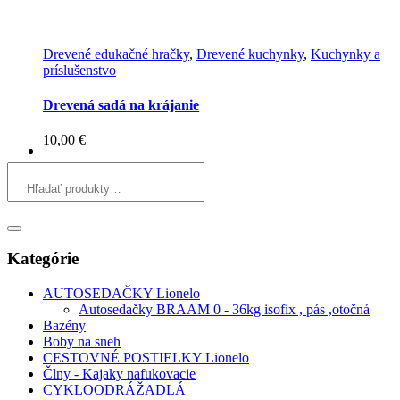
Drevené edukačné hračky
,
Drevené kuchynky
,
Kuchynky a
príslušenstvo
Drevená sadá na krájanie
10,00
€
Kategórie
AUTOSEDAČKY Lionelo
Autosedačky BRAAM 0 - 36kg isofix , pás ,otočná
Bazény
Boby na sneh
CESTOVNÉ POSTIELKY Lionelo
Člny - Kajaky nafukovacie
CYKLOODRÁŽADLÁ