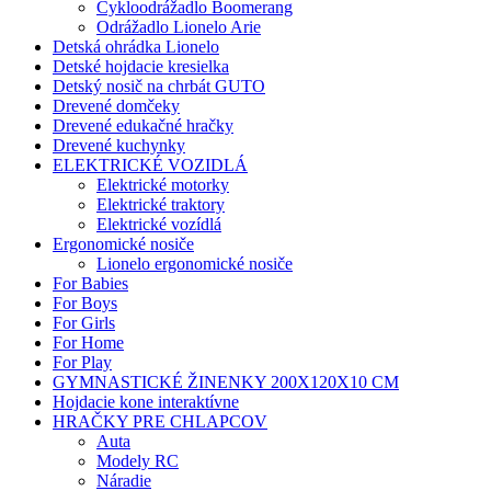
Cykloodrážadlo Boomerang
Odrážadlo Lionelo Arie
Detská ohrádka Lionelo
Detské hojdacie kresielka
Detský nosič na chrbát GUTO
Drevené domčeky
Drevené edukačné hračky
Drevené kuchynky
ELEKTRICKÉ VOZIDLÁ
Elektrické motorky
Elektrické traktory
Elektrické vozídlá
Ergonomické nosiče
Lionelo ergonomické nosiče
For Babies
For Boys
For Girls
For Home
For Play
GYMNASTICKÉ ŽINENKY 200X120X10 CM
Hojdacie kone interaktívne
HRAČKY PRE CHLAPCOV
Auta
Modely RC
Náradie