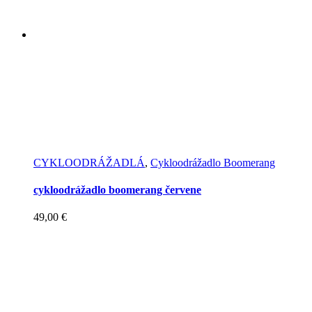
CYKLOODRÁŽADLÁ
,
Cykloodrážadlo Boomerang
cykloodrážadlo boomerang červene
49,00
€