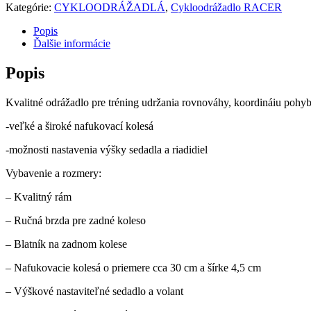
Kategórie:
CYKLOODRÁŽADLÁ
,
Cykloodrážadlo RACER
Popis
Ďalšie informácie
Popis
Kvalitné odrážadlo pre tréning udržania rovnováhy, koordináiu pohybu
-veľké a široké nafukovací kolesá
-možnosti nastavenia výšky sedadla a riadidiel
Vybavenie a rozmery:
– Kvalitný rám
– Ručná brzda pre zadné koleso
– Blatník na zadnom kolese
– Nafukovacie kolesá o priemere cca 30 cm a šírke 4,5 cm
– Výškové nastaviteľné sedadlo a volant