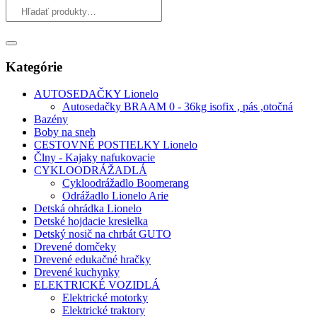
Kategórie
AUTOSEDAČKY Lionelo
Autosedačky BRAAM 0 - 36kg isofix , pás ,otočná
Bazény
Boby na sneh
CESTOVNÉ POSTIELKY Lionelo
Člny - Kajaky nafukovacie
CYKLOODRÁŽADLÁ
Cykloodrážadlo Boomerang
Odrážadlo Lionelo Arie
Detská ohrádka Lionelo
Detské hojdacie kresielka
Detský nosič na chrbát GUTO
Drevené domčeky
Drevené edukačné hračky
Drevené kuchynky
ELEKTRICKÉ VOZIDLÁ
Elektrické motorky
Elektrické traktory