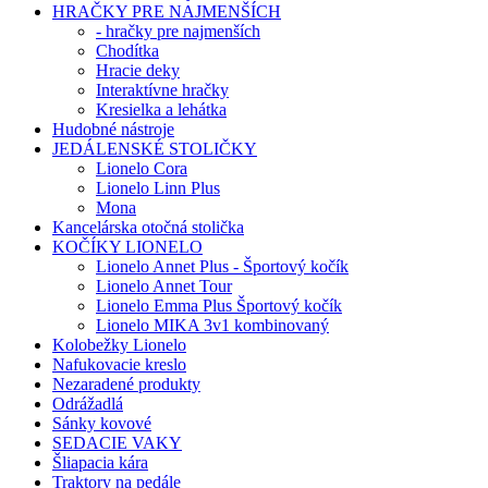
HRAČKY PRE NAJMENŠÍCH
- hračky pre najmenších
Chodítka
Hracie deky
Interaktívne hračky
Kresielka a lehátka
Hudobné nástroje
JEDÁLENSKÉ STOLIČKY
Lionelo Cora
Lionelo Linn Plus
Mona
Kancelárska otočná stolička
KOČÍKY LIONELO
Lionelo Annet Plus - Športový kočík
Lionelo Annet Tour
Lionelo Emma Plus Športový kočík
Lionelo MIKA 3v1 kombinovaný
Kolobežky Lionelo
Nafukovacie kreslo
Nezaradené produkty
Odrážadlá
Sánky kovové
SEDACIE VAKY
Šliapacia kára
Traktory na pedále