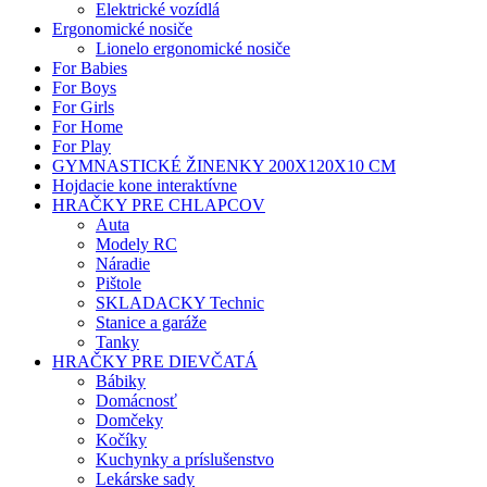
Elektrické vozídlá
Ergonomické nosiče
Lionelo ergonomické nosiče
For Babies
For Boys
For Girls
For Home
For Play
GYMNASTICKÉ ŽINENKY 200X120X10 CM
Hojdacie kone interaktívne
HRAČKY PRE CHLAPCOV
Auta
Modely RC
Náradie
Pištole
SKLADACKY Technic
Stanice a garáže
Tanky
HRAČKY PRE DIEVČATÁ
Bábiky
Domácnosť
Domčeky
Kočíky
Kuchynky a príslušenstvo
Lekárske sady