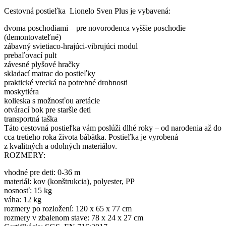
Cestovná postieľka Lionelo Sven Plus je vybavená:
dvoma poschodiami – pre novorodenca vyššie poschodie
(demontovateľné)
zábavný svietiaco-hrajúci-vibrujúci modul
prebaľovací pult
závesné plyšové hračky
skladací matrac do postieľky
praktické vrecká na potrebné drobnosti
moskytiéra
kolieska s možnosťou aretácie
otvárací bok pre staršie deti
transportná taška
Táto cestovná postieľka vám poslúži dlhé roky – od narodenia až do
cca tretieho roka života bábätka. Postieľka je vyrobená
z kvalitných a odolných materiálov.
ROZMERY:
vhodné pre deti: 0-36 m
materiál: kov (konštrukcia), polyester, PP
nosnosť: 15 kg
váha: 12 kg
rozmery po rozložení: 120 x 65 x 77 cm
rozmery v zbalenom stave: 78 x 24 x 27 cm