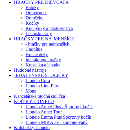
HRAČKY PRE DIEVČATÁ
Bábiky
Domácnosť
Domčeky
Kočíky
Kuchynky a príslušenstvo
Lekárske sady
HRAČKY PRE NAJMENŠÍCH
- hračky pre najmenších
Chodítka
Hracie deky
Interaktívne hračky
Kresielka a lehátka
Hudobné nástroje
JEDÁLENSKÉ STOLIČKY
Lionelo Cora
Lionelo Linn Plus
Mona
Kancelárska otočná stolička
KOČÍKY LIONELO
Lionelo Annet Plus - Športový kočík
Lionelo Annet Tour
Lionelo Emma Plus Športový kočík
Lionelo MIKA 3v1 kombinovaný
Kolobežky Lionelo