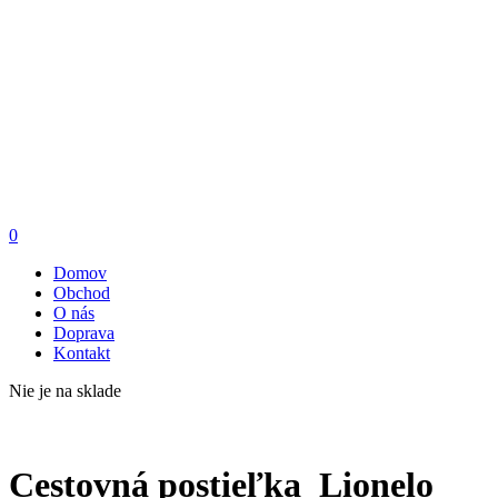
0
Domov
Obchod
O nás
Doprava
Kontakt
Nie je na sklade
Cestovná postieľka Lionelo