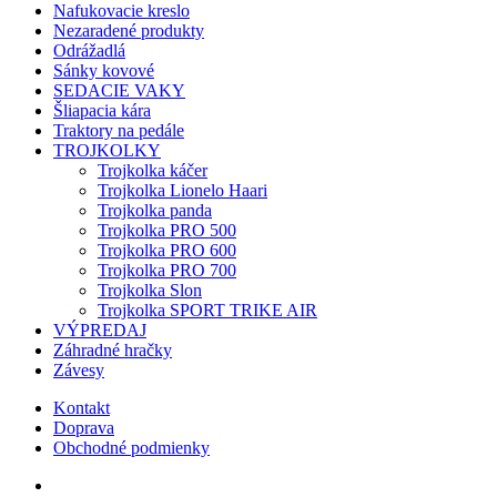
Nafukovacie kreslo
Nezaradené produkty
Odrážadlá
Sánky kovové
SEDACIE VAKY
Šliapacia kára
Traktory na pedále
TROJKOLKY
Trojkolka káčer
Trojkolka Lionelo Haari
Trojkolka panda
Trojkolka PRO 500
Trojkolka PRO 600
Trojkolka PRO 700
Trojkolka Slon
Trojkolka SPORT TRIKE AIR
VÝPREDAJ
Záhradné hračky
Závesy
Kontakt
Doprava
Obchodné podmienky