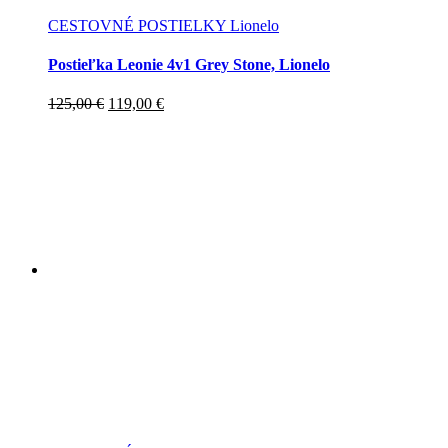
CESTOVNÉ POSTIELKY Lionelo
Postieľka Leonie 4v1 Grey Stone, Lionelo
Pôvodná
Aktuálna
125,00
€
119,00
€
cena
cena
bola:
je:
125,00 €.
119,00 €.