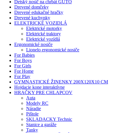
Detský nosič na chrbát GUTO
Drevené domčeky
Drevené edukačné hračky
Drevené kuchynky
ELEKTRICKÉ VOZIDLÁ
Elektrické motorky
Elektrické traktory
Elektrické vozídlá
Ergonomické nosiče
Lionelo ergonomické nosiče
For Babies
For Boys
For Girls
For Home
For Play
GYMNASTICKÉ ŽINENKY 200X120X10 CM
Hojdacie kone interaktívne
HRAČKY PRE CHLAPCOV
Auta
Modely RC
Náradie
Pištole
SKLADACKY Technic
Stanice a garáže
Tanky