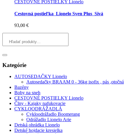
CESTOVNÉ POSTIELKY Lionelo
Cestovná postieľka Lionelo Sven Plus Sivá
93,00
€
Kategórie
AUTOSEDAČKY Lionelo
Autosedačky BRAAM 0 - 36kg isofix , pás ,otočná
Bazény
Boby na sneh
CESTOVNÉ POSTIELKY Lionelo
Člny - Kajaky nafukovacie
CYKLOODRÁŽADLÁ
Cykloodrážadlo Boomerang
Odrážadlo Lionelo Arie
Detská ohrádka Lionelo
Detské hojdacie kresielka