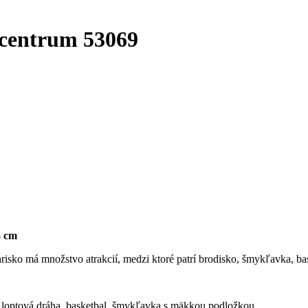
centrum 53069
4 cm
sko má množstvo atrakcií, medzi ktoré patrí brodisko, šmykľavka, bask
a, loptová dráha, basketbal, šmykľavka s mäkkou podložkou.