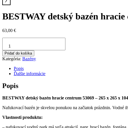
BESTWAY detský bazén hracie 
63,00
€
množstvo
BESTWAY
detský
Pridať do košíka
bazén
Kategória:
Bazény
hracie
centrum
Popis
53069
Ďalšie informácie
Popis
BESTWAY detský bazén hracie centrum 53069 – 265 x 265 x 10
Nafukovací bazén je skvelou ponukou na začiatok prázdnin. Vodné ihri
Vlastnosti produktu:
– nafukovací vodný park má veľa atrakcií, napr. hrací bazén, fontán