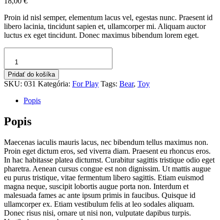
18,00
€
Proin id nisl semper, elementum lacus vel, egestas nunc. Praesent id
libero lacinia, tincidunt sapien et, ullamcorper mi. Aliquam auctor
luctus ex eget tincidunt. Donec maximus bibendum lorem eget.
množstvo
Bear
Toy
Pridať do košíka
SKU:
031
Kategória:
For Play
Tags:
Bear
,
Toy
Popis
Popis
Maecenas iaculis mauris lacus, nec bibendum tellus maximus non.
Proin eget dictum eros, sed viverra diam. Praesent eu rhoncus eros.
In hac habitasse platea dictumst. Curabitur sagittis tristique odio eget
pharetra. Aenean cursus congue est non dignissim. Ut mattis augue
eu purus tristique, vitae fermentum libero sagittis. Etiam euismod
magna neque, suscipit lobortis augue porta non. Interdum et
malesuada fames ac ante ipsum primis in faucibus. Quisque id
ullamcorper ex. Etiam vestibulum felis at leo sodales aliquam.
Donec risus nisi, ornare ut nisi non, vulputate dapibus turpis.