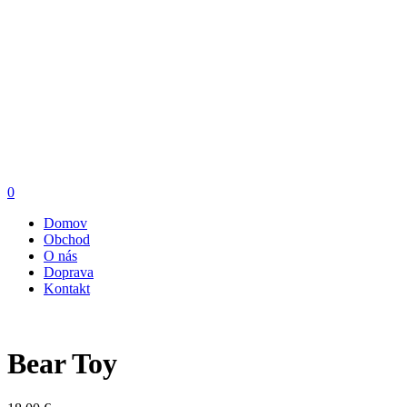
0
Domov
Obchod
O nás
Doprava
Kontakt
Bear Toy