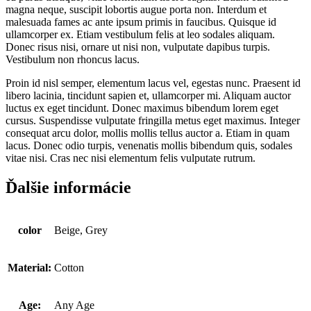
magna neque, suscipit lobortis augue porta non. Interdum et
malesuada fames ac ante ipsum primis in faucibus. Quisque id
ullamcorper ex. Etiam vestibulum felis at leo sodales aliquam.
Donec risus nisi, ornare ut nisi non, vulputate dapibus turpis.
Vestibulum non rhoncus lacus.
Proin id nisl semper, elementum lacus vel, egestas nunc. Praesent id
libero lacinia, tincidunt sapien et, ullamcorper mi. Aliquam auctor
luctus ex eget tincidunt. Donec maximus bibendum lorem eget
cursus. Suspendisse vulputate fringilla metus eget maximus. Integer
consequat arcu dolor, mollis mollis tellus auctor a. Etiam in quam
lacus. Donec odio turpis, venenatis mollis bibendum quis, sodales
vitae nisi. Cras nec nisi elementum felis vulputate rutrum.
Ďalšie informácie
color
Beige, Grey
Material:
Cotton
Age:
Any Age