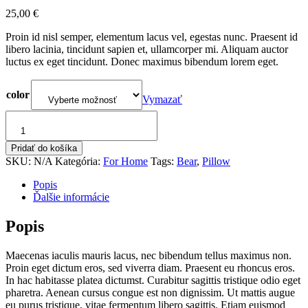
25,00
€
Proin id nisl semper, elementum lacus vel, egestas nunc. Praesent id
libero lacinia, tincidunt sapien et, ullamcorper mi. Aliquam auctor
luctus ex eget tincidunt. Donec maximus bibendum lorem eget.
color
Vymazať
množstvo
Bear
Pillow
Pridať do košíka
SKU:
N/A
Kategória:
For Home
Tags:
Bear
,
Pillow
Popis
Ďalšie informácie
Popis
Maecenas iaculis mauris lacus, nec bibendum tellus maximus non.
Proin eget dictum eros, sed viverra diam. Praesent eu rhoncus eros.
In hac habitasse platea dictumst. Curabitur sagittis tristique odio eget
pharetra. Aenean cursus congue est non dignissim. Ut mattis augue
eu purus tristique, vitae fermentum libero sagittis. Etiam euismod