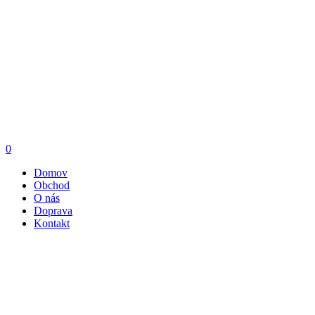
0
Domov
Obchod
O nás
Doprava
Kontakt