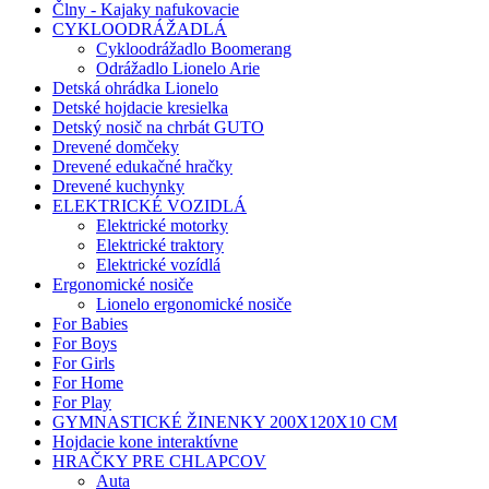
Člny - Kajaky nafukovacie
CYKLOODRÁŽADLÁ
Cykloodrážadlo Boomerang
Odrážadlo Lionelo Arie
Detská ohrádka Lionelo
Detské hojdacie kresielka
Detský nosič na chrbát GUTO
Drevené domčeky
Drevené edukačné hračky
Drevené kuchynky
ELEKTRICKÉ VOZIDLÁ
Elektrické motorky
Elektrické traktory
Elektrické vozídlá
Ergonomické nosiče
Lionelo ergonomické nosiče
For Babies
For Boys
For Girls
For Home
For Play
GYMNASTICKÉ ŽINENKY 200X120X10 CM
Hojdacie kone interaktívne
HRAČKY PRE CHLAPCOV
Auta