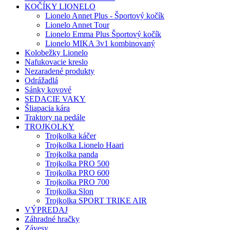
KOČÍKY LIONELO
Lionelo Annet Plus - Športový kočík
Lionelo Annet Tour
Lionelo Emma Plus Športový kočík
Lionelo MIKA 3v1 kombinovaný
Kolobežky Lionelo
Nafukovacie kreslo
Nezaradené produkty
Odrážadlá
Sánky kovové
SEDACIE VAKY
Šliapacia kára
Traktory na pedále
TROJKOLKY
Trojkolka káčer
Trojkolka Lionelo Haari
Trojkolka panda
Trojkolka PRO 500
Trojkolka PRO 600
Trojkolka PRO 700
Trojkolka Slon
Trojkolka SPORT TRIKE AIR
VÝPREDAJ
Záhradné hračky
Závesy