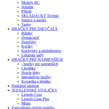
Modely RC
Náradie
Pištole
SKLADACKY Technic
Stanice a garáže
Tanky
HRAČKY PRE DIEVČATÁ
Bábiky
Domácnosť
Domčeky
Kočíky
Kuchynky a príslušenstvo
Lekárske sady
HRAČKY PRE NAJMENŠÍCH
- hračky pre najmenších
Chodítka
Hracie deky
Interaktívne hračky
Kresielka a lehátka
Hudobné nástroje
JEDÁLENSKÉ STOLIČKY
Lionelo Cora
Lionelo Linn Plus
Mona
Kancelárska otočná stolička