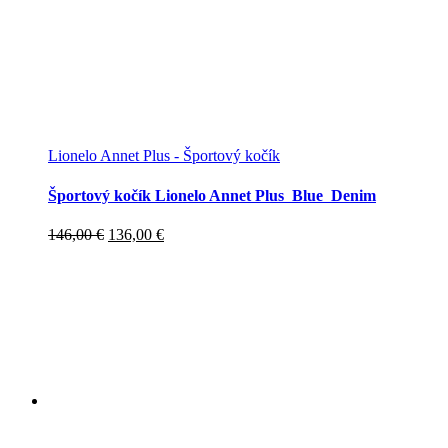
Lionelo Annet Plus - Športový kočík
Športový kočík Lionelo Annet Plus Blue Denim
Pôvodná
Aktuálna
146,00
€
136,00
€
cena
cena
bola:
je:
146,00 €.
136,00 €.