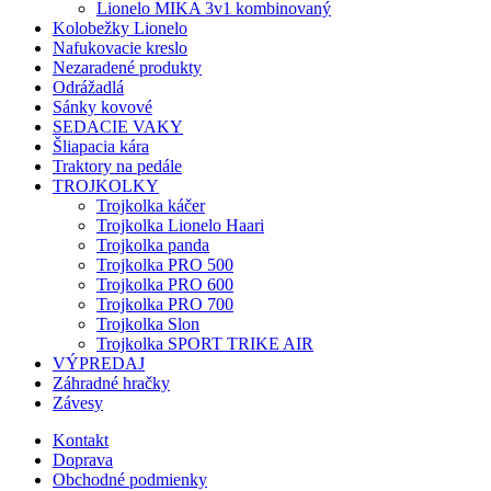
Lionelo MIKA 3v1 kombinovaný
Kolobežky Lionelo
Nafukovacie kreslo
Nezaradené produkty
Odrážadlá
Sánky kovové
SEDACIE VAKY
Šliapacia kára
Traktory na pedále
TROJKOLKY
Trojkolka káčer
Trojkolka Lionelo Haari
Trojkolka panda
Trojkolka PRO 500
Trojkolka PRO 600
Trojkolka PRO 700
Trojkolka Slon
Trojkolka SPORT TRIKE AIR
VÝPREDAJ
Záhradné hračky
Závesy
Kontakt
Doprava
Obchodné podmienky