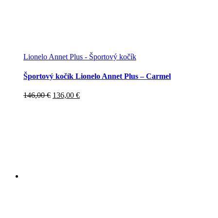
Lionelo Annet Plus - Športový kočík
Športový kočík Lionelo Annet Plus – Carmel
Pôvodná
Aktuálna
146,00
€
136,00
€
cena
cena
bola:
je:
146,00 €.
136,00 €.