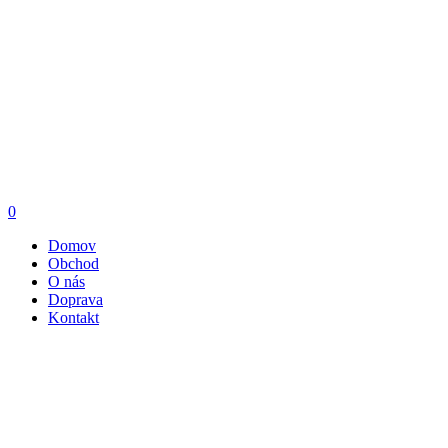
0
Domov
Obchod
O nás
Doprava
Kontakt