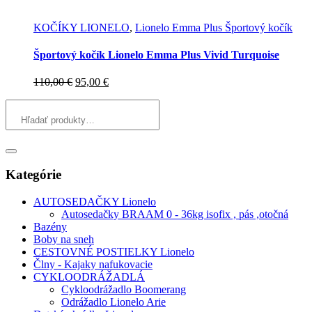
KOČÍKY LIONELO
,
Lionelo Emma Plus Športový kočík
Športový kočík Lionelo Emma Plus Vivid Turquoise
Pôvodná
Aktuálna
110,00
€
95,00
€
cena
cena
bola:
je:
110,00 €.
95,00 €.
Kategórie
AUTOSEDAČKY Lionelo
Autosedačky BRAAM 0 - 36kg isofix , pás ,otočná
Bazény
Boby na sneh
CESTOVNÉ POSTIELKY Lionelo
Člny - Kajaky nafukovacie
CYKLOODRÁŽADLÁ
Cykloodrážadlo Boomerang
Odrážadlo Lionelo Arie