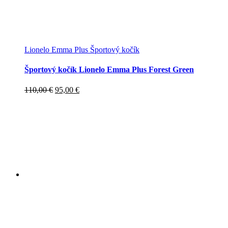
Lionelo Emma Plus Športový kočík
Športový kočík Lionelo Emma Plus Forest Green
Pôvodná
Aktuálna
110,00
€
95,00
€
cena
cena
bola:
je:
110,00 €.
95,00 €.