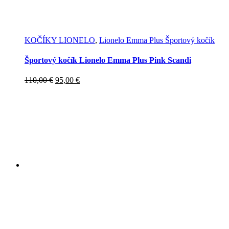
KOČÍKY LIONELO
,
Lionelo Emma Plus Športový kočík
Športový kočík Lionelo Emma Plus Pink Scandi
Pôvodná
Aktuálna
110,00
€
95,00
€
cena
cena
bola:
je:
110,00 €.
95,00 €.