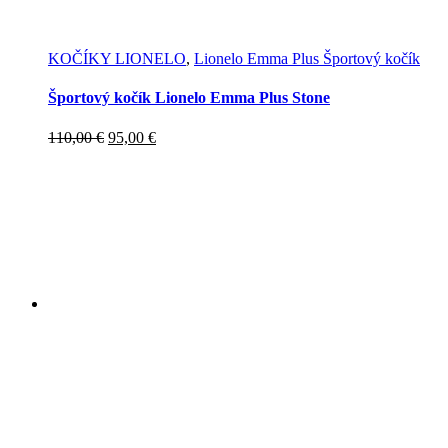
KOČÍKY LIONELO
,
Lionelo Emma Plus Športový kočík
Športový kočík Lionelo Emma Plus Stone
Pôvodná
Aktuálna
110,00
€
95,00
€
cena
cena
bola:
je:
110,00 €.
95,00 €.