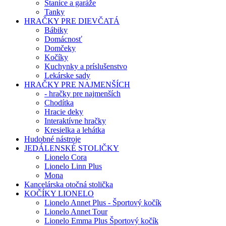
Stanice a garáže
Tanky
HRAČKY PRE DIEVČATÁ
Bábiky
Domácnosť
Domčeky
Kočíky
Kuchynky a príslušenstvo
Lekárske sady
HRAČKY PRE NAJMENŠÍCH
- hračky pre najmenších
Chodítka
Hracie deky
Interaktívne hračky
Kresielka a lehátka
Hudobné nástroje
JEDÁLENSKÉ STOLIČKY
Lionelo Cora
Lionelo Linn Plus
Mona
Kancelárska otočná stolička
KOČÍKY LIONELO
Lionelo Annet Plus - Športový kočík
Lionelo Annet Tour
Lionelo Emma Plus Športový kočík