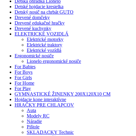
Detská ohrádka Lionelo
Detské hojdacie kresielka
Detský nosič na chrbát GUTO
Drevené domčeky
Drevené edukačné hračky
Drevené kuchynky
ELEKTRICKÉ VOZIDLÁ
Elektrické motorky
Elektrické traktory
Elektrické vozídlá
Ergonomické nosiče
Lionelo ergonomické nosiče
For Babies
For Boys
For Girls
For Home
For Play
GYMNASTICKÉ ŽINENKY 200X120X10 CM
Hojdacie kone interaktívne
HRAČKY PRE CHLAPCOV
Auta
Modely RC
Náradie
Pištole
SKLADACKY Technic