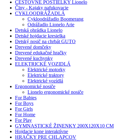
CESTOVNÉ POSTIELKY Lionelo
Člny - Kajaky nafukovacie
CYKLOODRÁŽADLÁ
Cykloodrážadlo Boomerang
Odrážadlo Lionelo Arie
Detská ohrádka Lionelo
Detské hojdacie kresielka
Detský nosič na chrbát GUTO
Drevené domčeky
Drevené edukačné hračky
Drevené kuchynky
ELEKTRICKÉ VOZIDLÁ
Elektrické motorky
Elektrické traktory
Elektrické vozídlá
Ergonomické nosiče
Lionelo ergonomické nosiče
For Babies
For Boys
For Girls
For Home
For Play
GYMNASTICKÉ ŽINENKY 200X120X10 CM
Hojdacie kone interaktívne
HRAČKY PRE CHLAPCOV