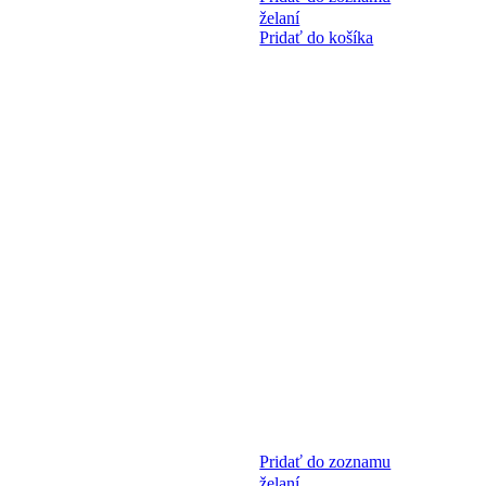
želaní
Pridať do košíka
Pridať do zoznamu
želaní