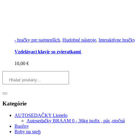
- hračky pre najmenších
,
Hudobné nástroje
,
Interaktívne hračk
Vzdelávací klavír so zvieratkami
10,00
€
Kategórie
AUTOSEDAČKY Lionelo
Autosedačky BRAAM 0 - 36kg isofix , pás ,otočná
Bazény
Boby na sneh