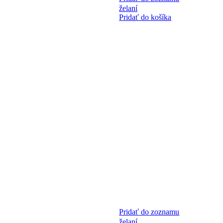
želaní
Pridať do košíka
Pridať do zoznamu
želaní