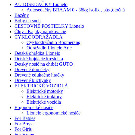
AUTOSEDAČKY Lionelo
Autosedačky BRAAM 0 - 36kg isofix , pás ,otočná
Bazény
Boby na sneh
CESTOVNÉ POSTIELKY Lionelo
Člny - Kajaky nafukovacie
CYKLOODRÁŽADLÁ
Cykloodrážadlo Boomerang
Odrážadlo Lionelo Arie
Detská ohrádka Lionelo
Detské hojdacie kresielka
Detský nosič na chrbát GUTO
Drevené domčeky
Drevené edukačné hračky
Drevené kuchynky
ELEKTRICKÉ VOZIDLÁ
Elektrické motorky
Elektrické traktory
Elektrické vozídlá
Ergonomické nosiče
Lionelo ergonomické nosiče
For Babies
For Boys
For Girls
For Home