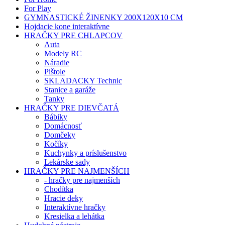
For Play
GYMNASTICKÉ ŽINENKY 200X120X10 CM
Hojdacie kone interaktívne
HRAČKY PRE CHLAPCOV
Auta
Modely RC
Náradie
Pištole
SKLADACKY Technic
Stanice a garáže
Tanky
HRAČKY PRE DIEVČATÁ
Bábiky
Domácnosť
Domčeky
Kočíky
Kuchynky a príslušenstvo
Lekárske sady
HRAČKY PRE NAJMENŠÍCH
- hračky pre najmenších
Chodítka
Hracie deky
Interaktívne hračky
Kresielka a lehátka