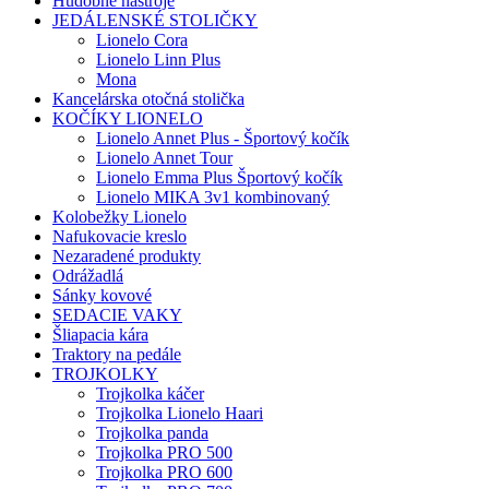
Hudobné nástroje
JEDÁLENSKÉ STOLIČKY
Lionelo Cora
Lionelo Linn Plus
Mona
Kancelárska otočná stolička
KOČÍKY LIONELO
Lionelo Annet Plus - Športový kočík
Lionelo Annet Tour
Lionelo Emma Plus Športový kočík
Lionelo MIKA 3v1 kombinovaný
Kolobežky Lionelo
Nafukovacie kreslo
Nezaradené produkty
Odrážadlá
Sánky kovové
SEDACIE VAKY
Šliapacia kára
Traktory na pedále
TROJKOLKY
Trojkolka káčer
Trojkolka Lionelo Haari
Trojkolka panda
Trojkolka PRO 500
Trojkolka PRO 600